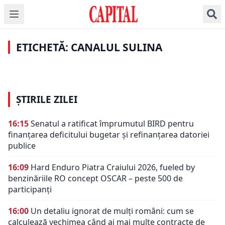
Navigaţia pe Canalul
Cereale Ucraina. Sorin
Sulina a devenit
Grindeanu promite
posibilă şi pe timp de
dublarea capacităţii
noapte. Navele pot
de transport prin
ETICHETĂ: CANALUL SULINA
circula 24 de ore din 24
România
ȘTIRILE ZILEI
16:15
Senatul a ratificat împrumutul BIRD pentru
finanțarea deficitului bugetar și refinanțarea datoriei
publice
16:09
Hard Enduro Piatra Craiului 2026, fueled by
benzinăriile RO concept OSCAR – peste 500 de
participanți
16:00
Un detaliu ignorat de mulți români: cum se
calculează vechimea când ai mai multe contracte de