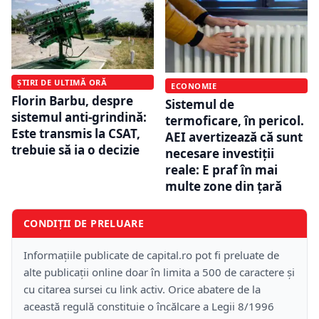
ȘTIRI DE ULTIMĂ ORĂ
ECONOMIE
Florin Barbu, despre
Sistemul de
sistemul anti-grindină:
termoficare, în pericol.
Este transmis la CSAT,
AEI avertizează că sunt
trebuie să ia o decizie
necesare investiții
reale: E praf în mai
multe zone din țară
CONDIȚII DE PRELUARE
Informațiile publicate de capital.ro pot fi preluate de
alte publicații online doar în limita a 500 de caractere și
cu citarea sursei cu link activ. Orice abatere de la
această regulă constituie o încălcare a Legii 8/1996