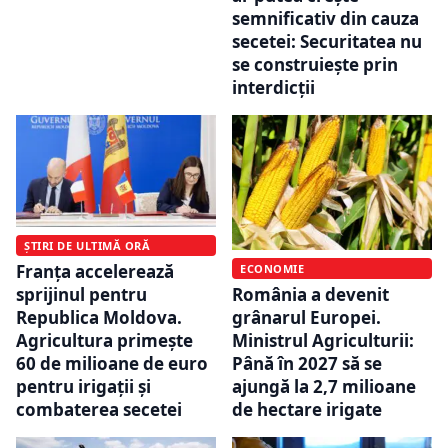
semnificativ din cauza
secetei: Securitatea nu
se construiește prin
interdicții
ȘTIRI DE ULTIMĂ ORĂ
Franța accelerează
ECONOMIE
sprijinul pentru
România a devenit
Republica Moldova.
grânarul Europei.
Agricultura primește
Ministrul Agriculturii:
60 de milioane de euro
Până în 2027 să se
pentru irigații și
ajungă la 2,7 milioane
combaterea secetei
de hectare irigate