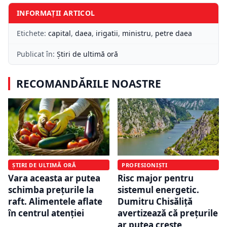
INFORMAȚII ARTICOL
Etichete:
capital
,
daea
,
irigatii
,
ministru
,
petre daea
Publicat în:
Știri de ultimă oră
RECOMANDĂRILE NOASTRE
ȘTIRI DE ULTIMĂ ORĂ
PROFESIONIȘTI
Vara aceasta ar putea
Risc major pentru
schimba prețurile la
sistemul energetic.
raft. Alimentele aflate
Dumitru Chisăliță
în centrul atenției
avertizează că prețurile
ar putea crește