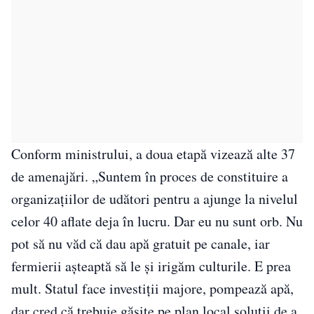
Conform ministrului, a doua etapă vizează alte 37
de amenajări. „Suntem în proces de constituire a
organizațiilor de udători pentru a ajunge la nivelul
celor 40 aflate deja în lucru. Dar eu nu sunt orb. Nu
pot să nu văd că dau apă gratuit pe canale, iar
fermierii așteaptă să le și irigăm culturile. E prea
mult. Statul face investiții majore, pompează apă,
dar cred că trebuie găsite pe plan local soluții de a