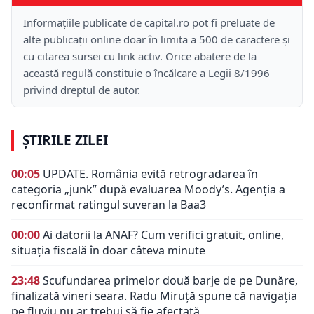
Informațiile publicate de capital.ro pot fi preluate de
alte publicații online doar în limita a 500 de caractere și
cu citarea sursei cu link activ. Orice abatere de la
această regulă constituie o încălcare a Legii 8/1996
privind dreptul de autor.
ȘTIRILE ZILEI
00:05
UPDATE. România evită retrogradarea în
categoria „junk” după evaluarea Moody’s. Agenția a
reconfirmat ratingul suveran la Baa3
00:00
Ai datorii la ANAF? Cum verifici gratuit, online,
situația fiscală în doar câteva minute
23:48
Scufundarea primelor două barje de pe Dunăre,
finalizată vineri seara. Radu Miruță spune că navigația
pe fluviu nu ar trebui să fie afectată