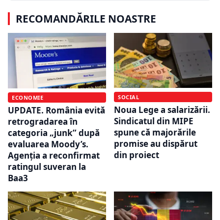
RECOMANDĂRILE NOASTRE
SOCIAL
ECONOMIE
Noua Lege a salarizării.
UPDATE. România evită
Sindicatul din MIPE
retrogradarea în
spune că majorările
categoria „junk” după
promise au dispărut
evaluarea Moody’s.
din proiect
Agenția a reconfirmat
ratingul suveran la
Baa3