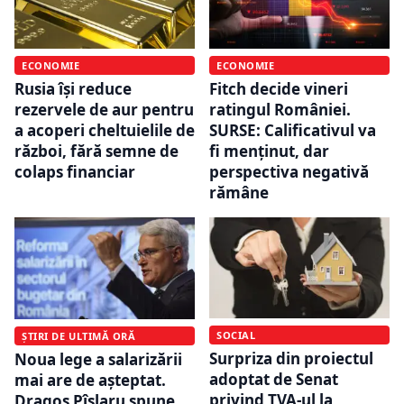
ECONOMIE
ECONOMIE
Rusia își reduce
Fitch decide vineri
rezervele de aur pentru
ratingul României.
a acoperi cheltuielile de
SURSE: Calificativul va
război, fără semne de
fi menținut, dar
colaps financiar
perspectiva negativă
rămâne
SOCIAL
ȘTIRI DE ULTIMĂ ORĂ
Surpriza din proiectul
Noua lege a salarizării
adoptat de Senat
mai are de așteptat.
privind TVA-ul la
Dragoș Pîslaru spune