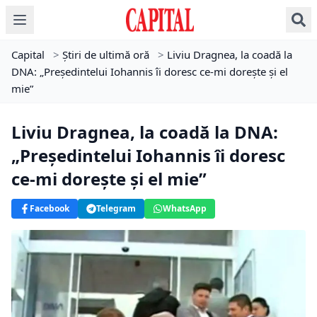
Capital
>
Știri de ultimă oră
>
Liviu Dragnea, la coadă la
DNA: „Preşedintelui Iohannis îi doresc ce-mi doreşte şi el
mie”
Liviu Dragnea, la coadă la DNA:
„Preşedintelui Iohannis îi doresc
ce-mi doreşte şi el mie”
Facebook
Telegram
WhatsApp