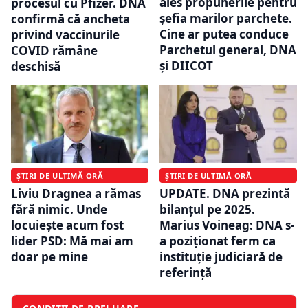
ales propunerile pentru
procesul cu Pfizer. DNA
șefia marilor parchete.
confirmă că ancheta
Cine ar putea conduce
privind vaccinurile
Parchetul general, DNA
COVID rămâne
și DIICOT
deschisă
ȘTIRI DE ULTIMĂ ORĂ
ȘTIRI DE ULTIMĂ ORĂ
Liviu Dragnea a rămas
UPDATE. DNA prezintă
fără nimic. Unde
bilanțul pe 2025.
locuiește acum fost
Marius Voineag: DNA s-
lider PSD: Mă mai am
a poziţionat ferm ca
doar pe mine
instituţie judiciară de
referinţă