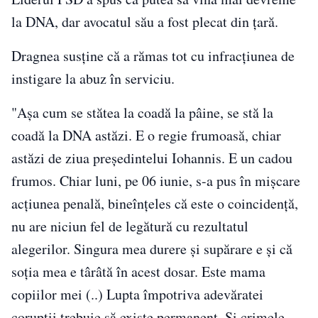
la DNA, dar avocatul său a fost plecat din ţară.
Dragnea susţine că a rămas tot cu infracţiunea de
instigare la abuz în serviciu.
"Aşa cum se stătea la coadă la pâine, se stă la
coadă la DNA astăzi. E o regie frumoasă, chiar
astăzi de ziua preşedintelui Iohannis. E un cadou
frumos. Chiar luni, pe 06 iunie, s-a pus în mişcare
acţiunea penală, bineînţeles că este o coincidenţă,
nu are niciun fel de legătură cu rezultatul
alegerilor. Singura mea durere şi supărare e şi că
soţia mea e târâtă în acest dosar. Este mama
copiilor mei (..) Lupta împotriva adevăratei
corupţii trebuie să existe permanent. Şi crimele