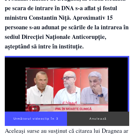
pe scara de intrare în DNA s-a aflat şi fostul
ministru Constantin Niţă. Aproximativ 15
persoane s-au adunat pe scările de la intrarea în
sediul Direcţiei Naţionale Anticorupţie,
aşteptând să intre în instituţie.
Următorul videoclip în 2
Anulează
Aceleaşi surse au susţinut că citarea lui Dragnea ar