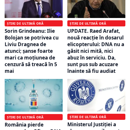
ȘTIRI DE ULTIMĂ ORĂ
ȘTIRI DE ULTIMĂ ORĂ
UPDATE. Raed Arafat,
Sorin Grindeanu: Ilie
nouă reacție în dosarul
Bolojan se potrivea cu
elicopterului: DNA nu a
Liviu Dragnea de
găsit nici mită, nici
atunci; șanse foarte
abuz în serviciu. Da,
mari ca moțiunea de
sunt pus sub acuzare
cenzură să treacă în 5
înainte să fiu audiat
mai
ȘTIRI DE ULTIMĂ ORĂ
ȘTIRI DE ULTIMĂ ORĂ
Ministerul Justiției a
România pierde