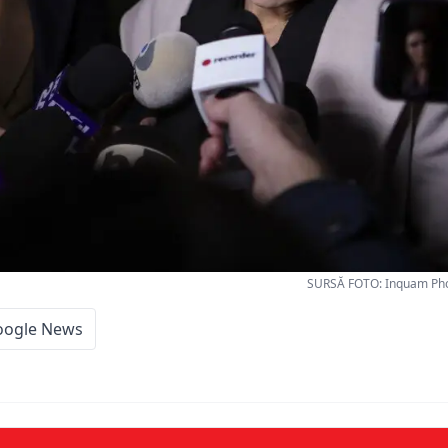
SURSĂ FOTO: Inquam Pho
oogle News