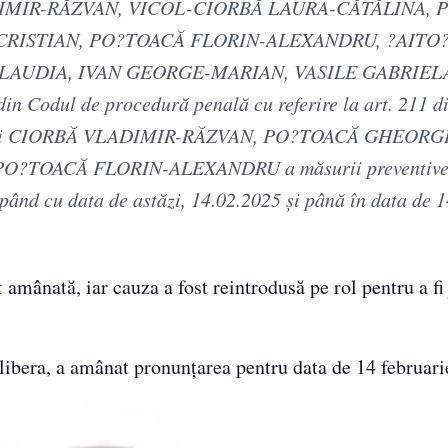
 VLADIMIR-RĂZVAN, VICOL-CIORBĂ LAURA-CĂTĂLINA,
ISTIAN, PO?TOACĂ FLORIN-ALEXANDRU, ?AITO
LAUDIA, IVAN GEORGE-MARIAN, VASILE GABRIELA
 Codul de procedură penală cu referire la art. 211 d
ulpaţii CIORBĂ VLADIMIR-RĂZVAN, PO?TOACĂ GHEOR
?TOACĂ FLORIN-ALEXANDRU a măsurii preventive
cepând cu data de astăzi, 14.02.2025 şi până în data de 
 amânată, iar cauza a fost reintrodusă pe rol pentru a fi
libera, a amânat pronunțarea pentru data de 14 februari