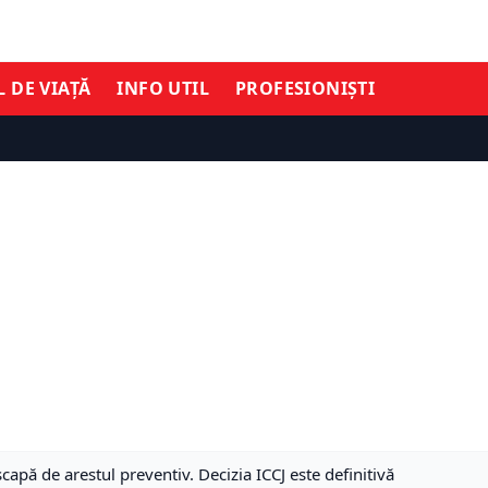
L DE VIAȚĂ
INFO UTIL
PROFESIONIȘTI
capă de arestul preventiv. Decizia ICCJ este definitivă