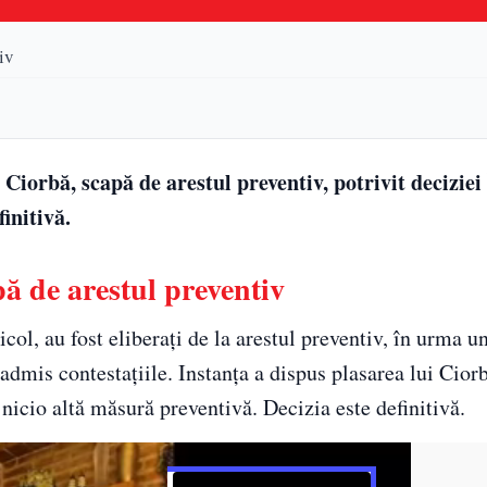
iv
Ciorbă, scapă de arestul preventiv, potrivit deciziei 
initivă.
ă de arestul preventiv
icol, au fost eliberați de la arestul preventiv, în urma u
a admis contestațiile. Instanța a dispus plasarea lui Cior
 nicio altă măsură preventivă. Decizia este definitivă.