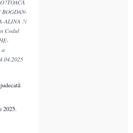
 PO?TOACĂ
? BOGDAN-
-ALINA ?i
in Codul
GHE-
 a
14.04.2025
 judecată
e 2025.