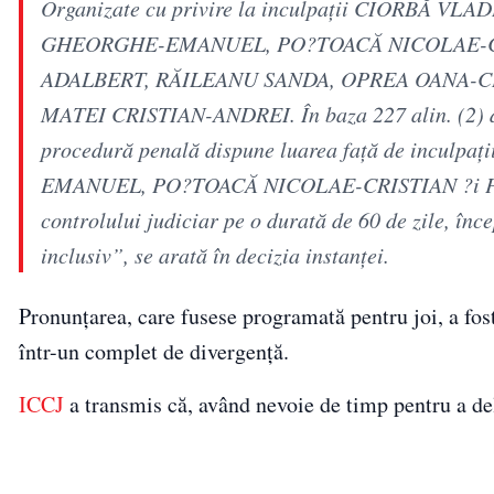
Organizate cu privire la inculpaţii CIORBĂ
GHEORGHE-EMANUEL, PO?TOACĂ NICOLAE-CR
ADALBERT, RĂILEANU SANDA, OPREA OANA-C
MATEI CRISTIAN-ANDREI. În baza 227 alin. (2) din
procedură penală dispune luarea faţă de inc
EMANUEL, PO?TOACĂ NICOLAE-CRISTIAN ?i PO
controlului judiciar pe o durată de 60 de zile, în
inclusiv”, se arată în decizia instanței.
Pronunțarea, care fusese programată pentru joi, a fost
într-un complet de divergență.
ICCJ
a transmis că, având nevoie de timp pentru a de