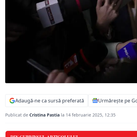
Adaugă-ne ca sursă preferată
Urmărește pe G
Publicat de
Cristina Pastia
la 14 februarie 2025, 12:35
DIN CUPRINSUL ARTICOLULUI