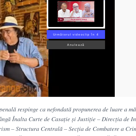
Următorul videoclip în 3
Anulează
 penală respinge ca nefondată propunerea de luare a mă
ângă Înalta Curte de Casaţie şi Justiţie – Direcţia de In
rism – Structura Centrală – Secţia de Combatere a Crim