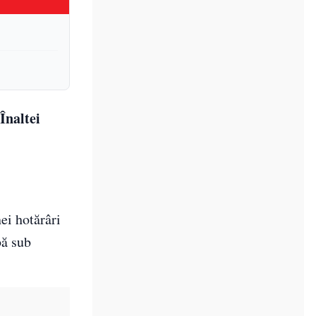
Înaltei
nei hotărâri
bă sub