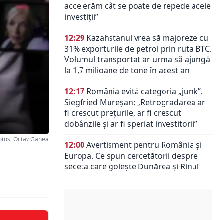
accelerăm cât se poate de repede acele
investiții”
12:29
Kazahstanul vrea să majoreze cu
31% exporturile de petrol prin ruta BTC.
Volumul transportat ar urma să ajungă
la 1,7 milioane de tone în acest an
12:17
România evită categoria „junk”.
Siegfried Mureșan: „Retrogradarea ar
fi crescut preţurile, ar fi crescut
dobânzile şi ar fi speriat investitorii”
tos, Octav Ganea
12:00
Avertisment pentru România și
Europa. Ce spun cercetătorii despre
seceta care golește Dunărea și Rinul