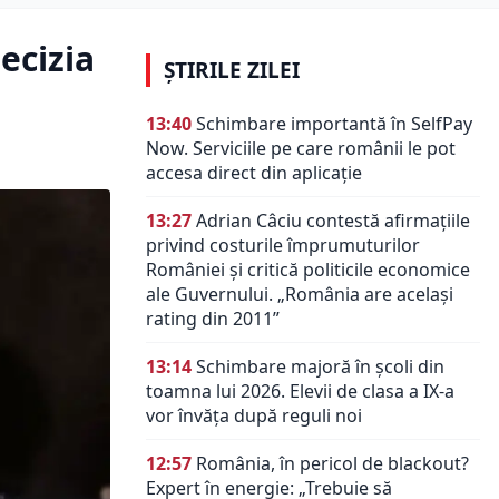
ecizia
ȘTIRILE ZILEI
13:40
Schimbare importantă în SelfPay
Now. Serviciile pe care românii le pot
accesa direct din aplicație
13:27
Adrian Câciu contestă afirmațiile
privind costurile împrumuturilor
României și critică politicile economice
ale Guvernului. „România are același
rating din 2011”
13:14
Schimbare majoră în școli din
toamna lui 2026. Elevii de clasa a IX-a
vor învăța după reguli noi
12:57
România, în pericol de blackout?
Expert în energie: „Trebuie să