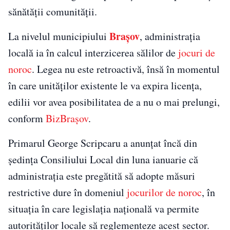
sănătății comunității.
Brașov
La nivelul municipiului
, administrația
locală ia în calcul interzicerea sălilor de
jocuri de
noroc
. Legea nu este retroactivă, însă în momentul
în care unităților existente le va expira licența,
edilii vor avea posibilitatea de a nu o mai prelungi,
conform
BizBrașov
.
Primarul George Scripcaru a anunțat încă din
ședința Consiliului Local din luna ianuarie că
administrația este pregătită să adopte măsuri
restrictive dure în domeniul
jocurilor de noroc
, în
situația în care legislația națională va permite
autorităților locale să reglementeze acest sector.