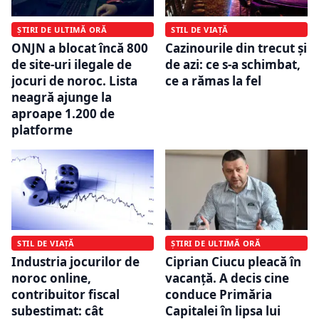
ȘTIRI DE ULTIMĂ ORĂ
STIL DE VIAȚĂ
ONJN a blocat încă 800
Cazinourile din trecut și
de site-uri ilegale de
de azi: ce s-a schimbat,
jocuri de noroc. Lista
ce a rămas la fel
neagră ajunge la
aproape 1.200 de
platforme
STIL DE VIAȚĂ
ȘTIRI DE ULTIMĂ ORĂ
Industria jocurilor de
Ciprian Ciucu pleacă în
noroc online,
vacanță. A decis cine
contribuitor fiscal
conduce Primăria
subestimat: cât
Capitalei în lipsa lui