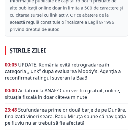
Informațiile publicate de capital.ro pot fi preluate de
alte publicații online doar în limita a 500 de caractere și
cu citarea sursei cu link activ. Orice abatere de la
această regulă constituie o încălcare a Legii 8/1996
privind dreptul de autor.
ȘTIRILE ZILEI
00:05
UPDATE. România evită retrogradarea în
categoria „junk” după evaluarea Moody’s. Agenția a
reconfirmat ratingul suveran la Baa3
00:00
Ai datorii la ANAF? Cum verifici gratuit, online,
situația fiscală în doar câteva minute
23:48
Scufundarea primelor două barje de pe Dunăre,
finalizată vineri seara. Radu Miruță spune că navigația
pe fluviu nu ar trebui să fie afectată