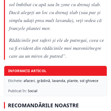
sol îmbibat cu apă sau în zone cu drenaj slab.
Dacă alegeți un loc cu drenaj slab (sau pur și
simplu udați prea mult lavanda), veți vedea că
frunzele plantei mor.
Rădăcinile pot suferi și ele de putregai, ceea ce
va fi evident din rădăcinile moi maronii/negre
care au un miros de putred”.
INFORMAȚII ARTICOL
Etichete:
afaceri
,
grădină
,
lavanda
,
plante
,
sol ghivece
Publicat în:
Social
RECOMANDĂRILE NOASTRE