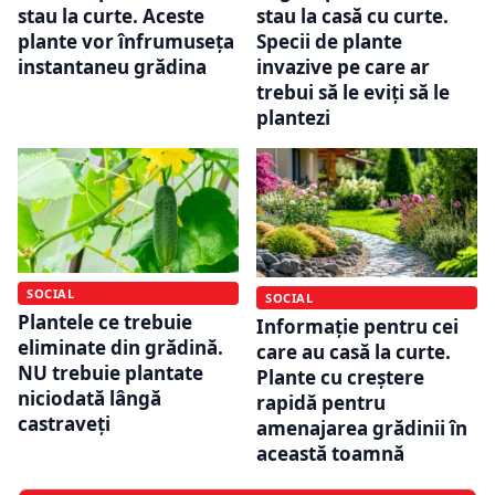
stau la curte. Aceste
stau la casă cu curte.
plante vor înfrumuseța
Specii de plante
instantaneu grădina
invazive pe care ar
trebui să le eviți să le
plantezi
SOCIAL
SOCIAL
Plantele ce trebuie
Informație pentru cei
eliminate din grădină.
care au casă la curte.
NU trebuie plantate
Plante cu creștere
niciodată lângă
rapidă pentru
castraveți
amenajarea grădinii în
această toamnă