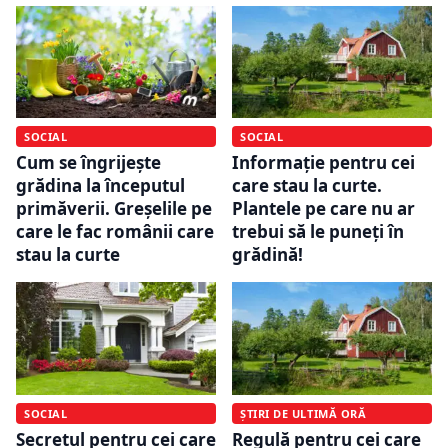
SOCIAL
SOCIAL
Cum se îngrijește
Informație pentru cei
grădina la începutul
care stau la curte.
primăverii. Greșelile pe
Plantele pe care nu ar
care le fac românii care
trebui să le puneți în
stau la curte
grădină!
SOCIAL
ȘTIRI DE ULTIMĂ ORĂ
Secretul pentru cei care
Regulă pentru cei care