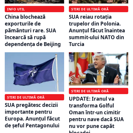
INFO UTIL
ȘTIRI DE ULTIMĂ ORĂ
China blochează
SUA reiau rotația
exporturile de
trupelor din Polonia.
pământuri rare. SUA
Anunțul făcut înaintea
încearcă să rupă
summit-ului NATO din
dependența de Beijing
Turcia
ȘTIRI DE ULTIMĂ ORĂ
ȘTIRI DE ULTIMĂ ORĂ
UPDATE: Iranul va
SUA pregătesc decizii
transforma Golful
importante pentru
Oman într-un cimitir
Europa. Anunțul făcut
pentru nave dacă SUA
de șeful Pentagonului
nu vor pune capăt
blocadei