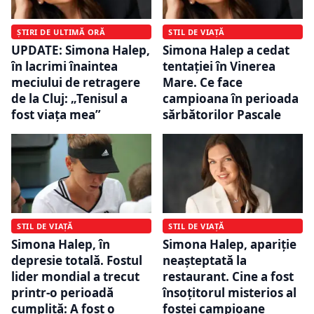
ȘTIRI DE ULTIMĂ ORĂ
STIL DE VIAȚĂ
UPDATE: Simona Halep,
Simona Halep a cedat
în lacrimi înaintea
tentației în Vinerea
meciului de retragere
Mare. Ce face
de la Cluj: „Tenisul a
campioana în perioada
fost viața mea”
sărbătorilor Pascale
STIL DE VIAȚĂ
STIL DE VIAȚĂ
Simona Halep, în
Simona Halep, apariție
depresie totală. Fostul
neașteptată la
lider mondial a trecut
restaurant. Cine a fost
printr-o perioadă
însoțitorul misterios al
cumplită: A fost o
fostei campioane