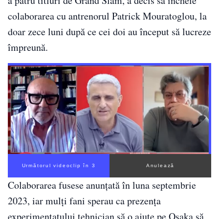
a patru titluri de Grand Slam, a decis să încheie
colaborarea cu antrenorul Patrick Mouratoglou, la
doar zece luni după ce cei doi au început să lucreze
împreună.
Următorul videoclip în 2
Anulează
Colaborarea fusese anunțată în luna septembrie
2023, iar mulți fani sperau ca prezența
experimentatului tehnician să o ajute pe Osaka să