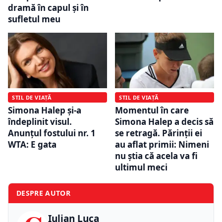
dramă în capul și în
sufletul meu
STIL DE VIAȚĂ
STIL DE VIAȚĂ
Simona Halep și-a
Momentul în care
îndeplinit visul.
Simona Halep a decis să
Anunțul fostului nr. 1
se retragă. Părinții ei
WTA: E gata
au aflat primii: Nimeni
nu știa că acela va fi
ultimul meci
DESPRE AUTOR
Iulian Luca