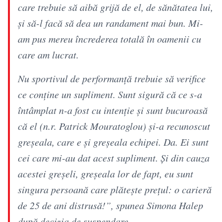
care trebuie să aibă grijă de el, de sănătatea lui,
și să-l facă să dea un randament mai bun. Mi-
am pus mereu încrederea totală în oamenii cu
care am lucrat.
Nu sportivul de performanță trebuie să verifice
ce conține un supliment. Sunt sigură că ce s-a
întâmplat n-a fost cu intenție și sunt bucuroasă
că el (n.r. Patrick Mouratoglou) și-a recunoscut
greșeala, care e și greșeala echipei. Da. Ei sunt
cei care mi-au dat acest supliment. Și din cauza
acestei greșeli, greșeala lor de fapt, eu sunt
singura persoană care plătește prețul: o carieră
de 25 de ani distrusă!”, spunea Simona Halep
după decizia de suspendare.