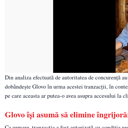
Din analiza efectuată de autoritatea de concurenţă au 
dobândeşte Glovo în urma acestei tranzacţii, în contex
pe care aceasta ar putea-o avea asupra accesului la cl
Glovo își asumă să elimine îngrijoră
Ca urmare, tranzacţia a fost autorizată cu condiţia 