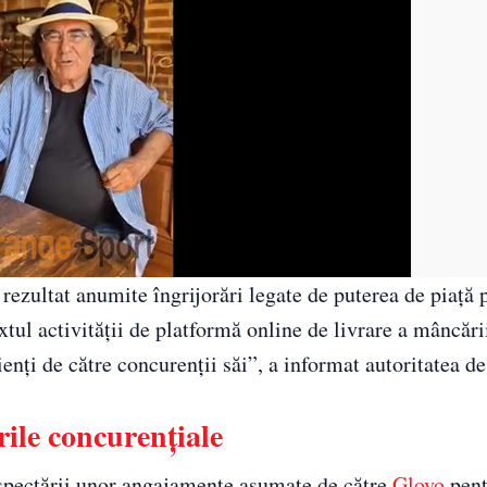
rezultat anumite îngrijorări legate de puterea de piaţă 
tul activităţii de platformă online de livrare a mâncării
ienţi de către concurenţii săi”, a informat autoritatea d
rile concurenţiale
respectării unor angajamente asumate de către
Glovo
pent