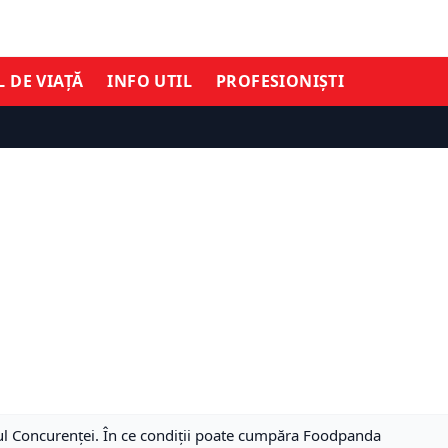
L DE VIAȚĂ
INFO UTIL
PROFESIONIȘTI
iul Concurenţei. În ce condiții poate cumpăra Foodpanda