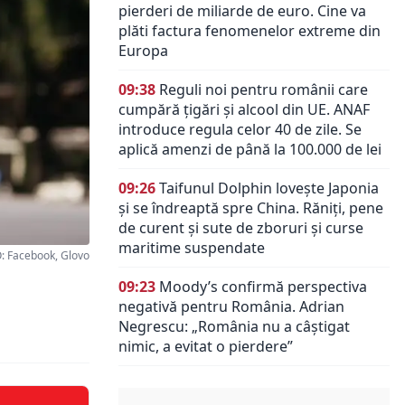
pierderi de miliarde de euro. Cine va
plăti factura fenomenelor extreme din
Europa
09:38
Reguli noi pentru românii care
cumpără țigări și alcool din UE. ANAF
introduce regula celor 40 de zile. Se
aplică amenzi de până la 100.000 de lei
09:26
Taifunul Dolphin lovește Japonia
și se îndreaptă spre China. Răniți, pene
de curent și sute de zboruri și curse
maritime suspendate
 Facebook, Glovo
09:23
Moody’s confirmă perspectiva
negativă pentru România. Adrian
Negrescu: „România nu a câștigat
nimic, a evitat o pierdere”