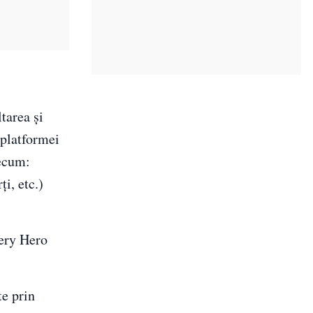
tarea şi
 platformei
recum:
ţi, etc.)
very Hero
e prin