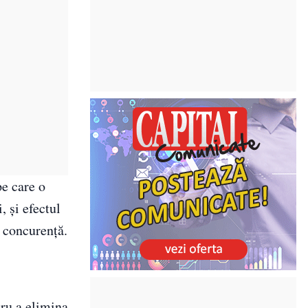
pe care o
, şi efectul
e concurenţă.
ru a elimina