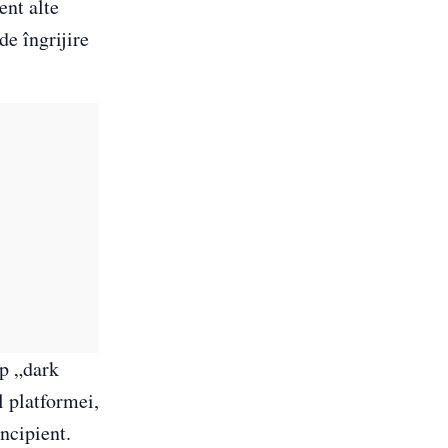
ent alte
de îngrijire
ip „dark
l platformei,
incipient.