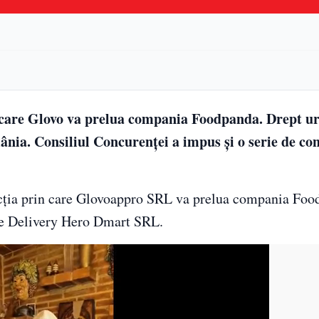
n care Glovo va prelua compania Foodpanda. Drept u
ia. Consiliul Concurenţei a impus și o serie de con
zacţia prin care Glovoappro SRL va prelua compania Fo
tre Delivery Hero Dmart SRL.