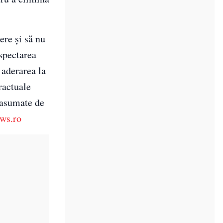
ere şi să nu
espectarea
 aderarea la
ractuale
 asumate de
ws.ro