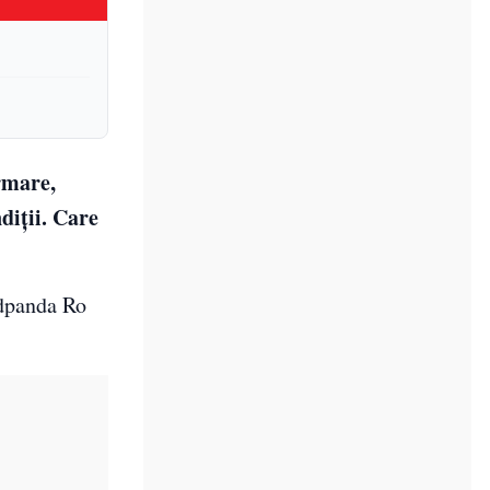
rmare,
diții. Care
odpanda Ro