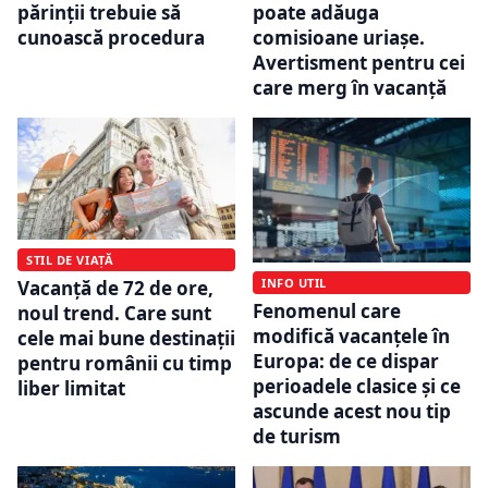
părinții trebuie să
poate adăuga
cunoască procedura
comisioane uriașe.
Avertisment pentru cei
care merg în vacanță
STIL DE VIAȚĂ
INFO UTIL
Vacanță de 72 de ore,
Fenomenul care
noul trend. Care sunt
modifică vacanțele în
cele mai bune destinații
Europa: de ce dispar
pentru românii cu timp
perioadele clasice și ce
liber limitat
ascunde acest nou tip
de turism