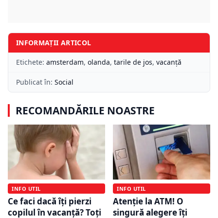
INFORMAȚII ARTICOL
Etichete:
amsterdam
,
olanda
,
tarile de jos
,
vacanță
Publicat în:
Social
RECOMANDĂRILE NOASTRE
INFO UTIL
INFO UTIL
Ce faci dacă îți pierzi
Atenție la ATM! O
copilul în vacanță? Toți
singură alegere îți