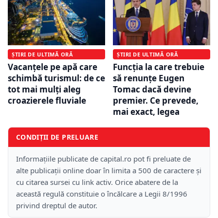
ȘTIRI DE ULTIMĂ ORĂ
ȘTIRI DE ULTIMĂ ORĂ
Vacanțele pe apă care
Funcția la care trebuie
schimbă turismul: de ce
să renunțe Eugen
tot mai mulți aleg
Tomac dacă devine
croazierele fluviale
premier. Ce prevede,
mai exact, legea
CONDIȚII DE PRELUARE
Informațiile publicate de capital.ro pot fi preluate de
alte publicații online doar în limita a 500 de caractere și
cu citarea sursei cu link activ. Orice abatere de la
această regulă constituie o încălcare a Legii 8/1996
privind dreptul de autor.