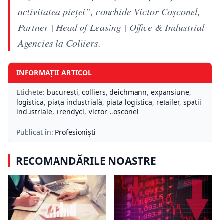
activitatea pieței”, conchide Victor Coșconel,
Partner | Head of Leasing | Office & Industrial
Agencies la Colliers.
INFORMAȚII ARTICOL
Etichete:
bucuresti
,
colliers
,
deichmann
,
expansiune
,
logistica
,
piața industrială
,
piata logistica
,
retailer
,
spatii
industriale
,
Trendyol
,
Victor Coșconel
Publicat în:
Profesioniști
RECOMANDĂRILE NOASTRE