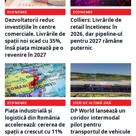
ECONOMIE
ECONOMIE
Dezvoltatorii reduc
Colliers: Livrările de
investițiile în centre
retail încetinesc în
comerciale. Livrările de
2026, dar pipeline-ul
spații noi scad cu 35%,
pentru 2027 rămâne
însă piața mizează pe o
puternic
revenire în 2027
ECONOMIE
ȘTIRI DE ULTIMĂ ORĂ
Piața industrială și
DP World lansează un
logistică din România
coridor intermodal
accelerează: cererea de
pilot pentru
spații a crescut cu 11%
transportul de vehicule