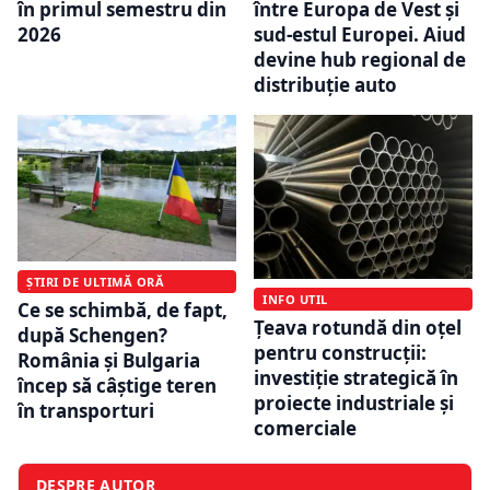
în primul semestru din
între Europa de Vest și
2026
sud-estul Europei. Aiud
devine hub regional de
distribuție auto
ȘTIRI DE ULTIMĂ ORĂ
INFO UTIL
Ce se schimbă, de fapt,
Țeava rotundă din oțel
după Schengen?
pentru construcții:
România și Bulgaria
investiție strategică în
încep să câștige teren
proiecte industriale și
în transporturi
comerciale
DESPRE AUTOR