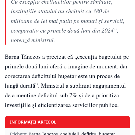
Cu excepţia cheltuielilor pentru sănătate,
instituţiile statului au cheltuit cu 380 de
milioane de lei mai puţin pe bunuri şi servicii,
comparativ cu primele două luni din 2024”,
notează ministrul.
Barna Tánczos a precizat că „execuţia bugetului pe
primele două luni oferă o imagine de moment, dar
corectarea deficitului bugetar este un proces de
lungă durată”. Ministrul a subliniat angajamentul
de a menține deficitul sub 7% și de a prioritiza
investițiile și eficientizarea serviciilor publice.
INFORMAȚII ARTICOL
Etichete:
Barna Tanczos
,
cheltuieli
,
deficitul bugetar
,