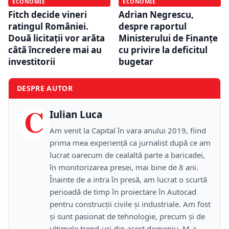
ECONOMIE
ECONOMIE
Fitch decide vineri
Adrian Negrescu,
ratingul României.
despre raportul
Două licitații vor arăta
Ministerului de Finanțe
câtă încredere mai au
cu privire la deficitul
investitorii
bugetar
DESPRE AUTOR
C
Iulian Luca
Am venit la Capital în vara anului 2019, fiind
prima mea experiență ca jurnalist după ce am
lucrat oarecum de cealaltă parte a baricadei,
în monitorizarea presei, mai bine de 8 ani.
Înainte de a intra în presă, am lucrat o scurtă
perioadă de timp în proiectare în Autocad
pentru construcții civile și industriale. Am fost
și sunt pasionat de tehnologie, precum și de
ultimele trend-uri din acest domeniu. M-a