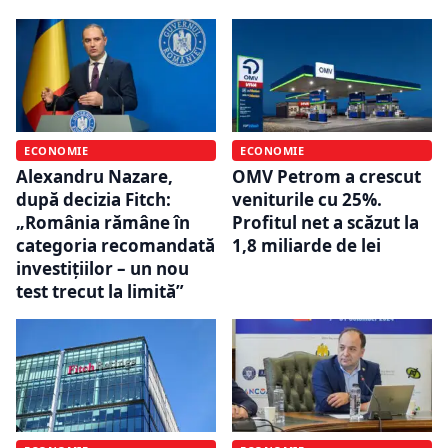
ECONOMIE
ECONOMIE
Alexandru Nazare,
OMV Petrom a crescut
după decizia Fitch:
veniturile cu 25%.
„România rămâne în
Profitul net a scăzut la
categoria recomandată
1,8 miliarde de lei
investițiilor – un nou
test trecut la limită”