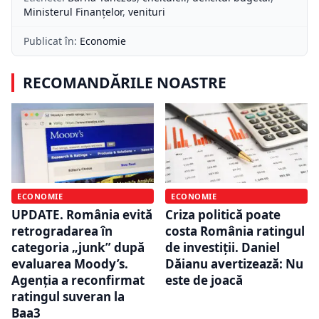
Ministerul Finanțelor
,
venituri
Publicat în:
Economie
RECOMANDĂRILE NOASTRE
ECONOMIE
ECONOMIE
UPDATE. România evită
Criza politică poate
retrogradarea în
costa România ratingul
categoria „junk” după
de investiții. Daniel
evaluarea Moody’s.
Dăianu avertizează: Nu
Agenția a reconfirmat
este de joacă
ratingul suveran la
Baa3