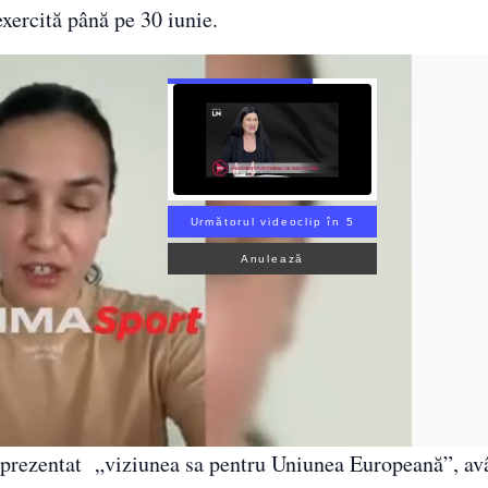
exercită până pe 30 iunie.
Următorul videoclip în 4
Anulează
prezentat „viziunea sa pentru Uniunea Europeană”, av