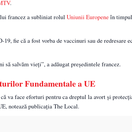
MTV
.
lui francez a subliniat rolul
Uniunii Europene
în timpu
19, fie că a fost vorba de vaccinuri sau de redresare 
ni să salvăm vieți”, a adăugat președintele francez.
pturilor Fundamentale a UE
 va face eforturi pentru ca dreptul la avort și protecț
UE, notează publicația The Local.