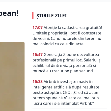
pean!
ȘTIRILE ZILEI
17:07
Atenție la cadastrarea gratuită!
Limitele proprietății pot fi contestate
de vecini. Când hotarele din teren nu
mai coincid cu cele din acte
16:47
Generația Z pune dezvoltarea
profesională pe primul loc. Salariul și
echilibrul dintre viața personală și
muncă au trecut pe plan secund
16:33
Airbnb investește masiv în
inteligența artificială după rezultate
peste așteptări. CEO: „Cred că acum
putem spune că AI este cel mai bun
lucru care i s-a întâmplat Airbnb”