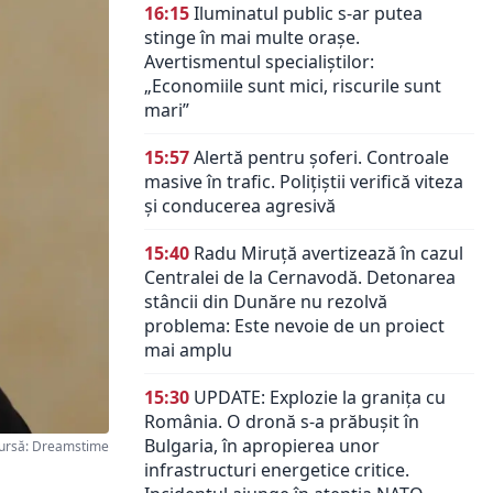
16:15
Iluminatul public s-ar putea
stinge în mai multe orașe.
Avertismentul specialiștilor:
„Economiile sunt mici, riscurile sunt
mari”
15:57
Alertă pentru șoferi. Controale
masive în trafic. Polițiștii verifică viteza
și conducerea agresivă
15:40
Radu Miruță avertizează în cazul
Centralei de la Cernavodă. Detonarea
stâncii din Dunăre nu rezolvă
problema: Este nevoie de un proiect
mai amplu
15:30
UPDATE: Explozie la granița cu
România. O dronă s-a prăbușit în
Bulgaria, în apropierea unor
ursă: Dreamstime
infrastructuri energetice critice.