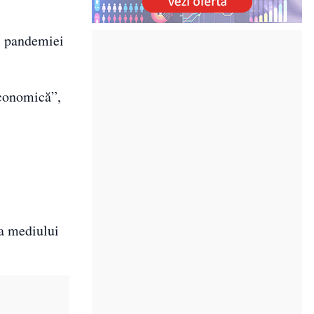
l pandemiei
economică”,
ia mediului