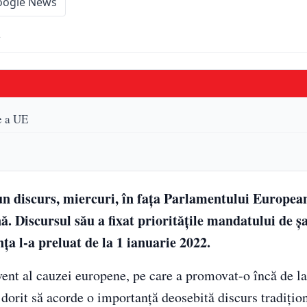
oogle News
2
e a UE
 discurs, miercuri, în fața Parlamentului European
 Discursul său a fixat prioritățile mandatului de șa
ța l-a preluat de la 1 ianuarie 2022.
vent al cauzei europene, pe care a promovat-o încă de l
 dorit să acorde o importanță deosebită discurs tradițio