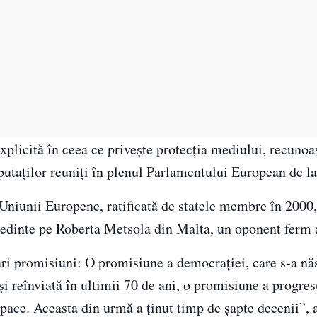
xplicită în ceea ce privește protecția mediului, recunoa
putaților reuniți în plenul Parlamentului European de l
 Uniunii Europene, ratificată de statele membre în 2000,
edinte pe Roberta Metsola din Malta, un oponent ferm a
ri promisiuni: O promisiune a democrației, care s-a nă
și reînviată în ultimii 70 de ani, o promisiune a progres
 pace. Aceasta din urmă a ținut timp de șapte decenii”, 