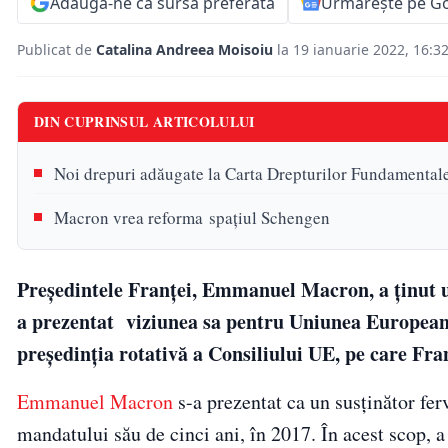
Adaugă-ne ca sursă preferată
Urmărește pe G
Publicat de
Catalina Andreea Moisoiu
la 19 ianuarie 2022, 16:3
DIN CUPRINSUL ARTICOLULUI
Noi drepuri adăugate la Carta Drepturilor Fundamental
Macron vrea reforma spațiul Schengen
Președintele Franței, Emmanuel Macron, a ținut un
a prezentat viziunea sa pentru Uniunea Europeană.
președinția rotativă a Consiliului UE, pe care Fran
Emmanuel Macron
s-a prezentat ca un susținător fer
mandatului său de cinci ani, în 2017. În acest scop, a