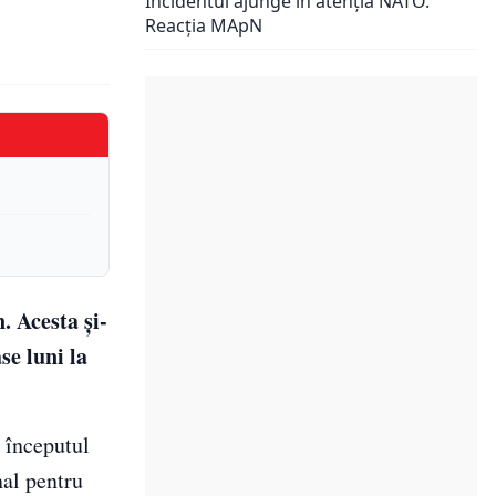
Incidentul ajunge în atenția NATO.
Reacția MApN
. Acesta și-
se luni la
a începutul
nal pentru