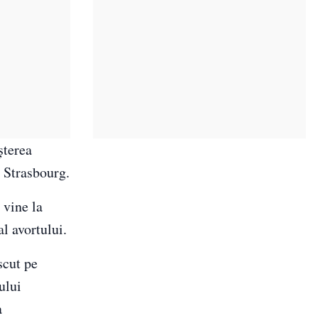
șterea
a Strasbourg.
 vine la
l avortului.
scut pe
ului
a