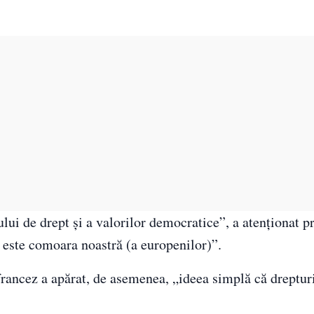
lui de drept și a valorilor democratice”, a atenționat p
t este comoara noastră (a europenilor)”.
e francez a apărat, de asemenea, „ideea simplă că dreptur