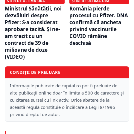
ȘTIRI DE ULTIMĂ ORĂ
ȘTIRI DE ULTIMĂ ORĂ
Ministrul Sănătății, noi
România pierde
dezvăluiri despre
procesul cu Pfizer. DNA
Pfizer: S-a considerat
confirmă că ancheta
aprobare tacită. Și ne-
privind vaccinurile
am trezit cu un
COVID rămâne
contract de 39 de
deschisă
milioane de doze
(VIDEO)
CONDIȚII DE PRELUARE
Informațiile publicate de capital.ro pot fi preluate de
alte publicații online doar în limita a 500 de caractere și
cu citarea sursei cu link activ. Orice abatere de la
această regulă constituie o încălcare a Legii 8/1996
privind dreptul de autor.