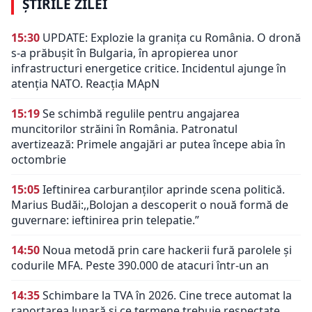
ȘTIRILE ZILEI
15:30
UPDATE: Explozie la granița cu România. O dronă
s-a prăbușit în Bulgaria, în apropierea unor
infrastructuri energetice critice. Incidentul ajunge în
atenția NATO. Reacția MApN
15:19
Se schimbă regulile pentru angajarea
muncitorilor străini în România. Patronatul
avertizează: Primele angajări ar putea începe abia în
octombrie
15:05
Ieftinirea carburanților aprinde scena politică.
Marius Budăi:,,Bolojan a descoperit o nouă formă de
guvernare: ieftinirea prin telepatie.”
14:50
Noua metodă prin care hackerii fură parolele și
codurile MFA. Peste 390.000 de atacuri într-un an
14:35
Schimbare la TVA în 2026. Cine trece automat la
raportarea lunară și ce termene trebuie respectate