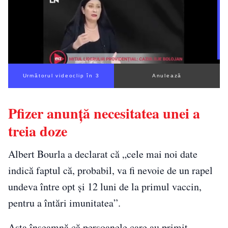
Următorul videoclip în 3
Anulează
Pfizer anunţă necesitatea unei a
treia doze
Albert Bourla a declarat că „cele mai noi date
indică faptul că, probabil, va fi nevoie de un rapel
undeva între opt și 12 luni de la primul vaccin,
pentru a întări imunitatea”.
Asta înseamnă că persoanele care au primit