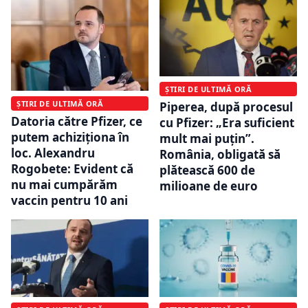
ȘTIRI DE ULTIMĂ ORĂ
ȘTIRI DE ULTIMĂ ORĂ
Piperea, după procesul
Datoria către Pfizer, ce
cu Pfizer: „Era suficient
putem achiziționa în
mult mai puțin”.
loc. Alexandru
România, obligată să
Rogobete: Evident că
plătească 600 de
nu mai cumpărăm
milioane de euro
vaccin pentru 10 ani