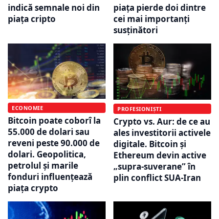
indică semnale noi din
piața pierde doi dintre
piața cripto
cei mai importanți
susținători
ECONOMIE
PROFESIONIȘTI
Bitcoin poate coborî la
Crypto vs. Aur: de ce au
55.000 de dolari sau
ales investitorii activele
reveni peste 90.000 de
digitale. Bitcoin și
dolari. Geopolitica,
Ethereum devin active
petrolul și marile
„supra-suverane” în
fonduri influențează
plin conflict SUA-Iran
piața crypto