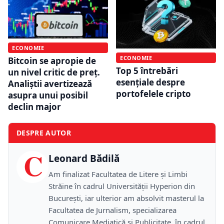
ECONOMIE
ECONOMIE
Bitcoin se apropie de
Top 5 întrebări
un nivel critic de preț.
esențiale despre
Analiștii avertizează
portofelele cripto
asupra unui posibil
declin major
DESPRE AUTOR
C
Leonard Bădilă
Am finalizat Facultatea de Litere și Limbi
Străine în cadrul Universității Hyperion din
București, iar ulterior am absolvit masterul la
Facultatea de Jurnalism, specializarea
Comunicare Mediatică și Publicitate, în cadrul