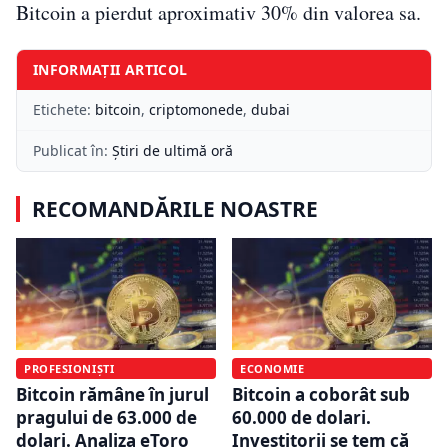
Bitcoin a pierdut aproximativ 30% din valorea sa.
INFORMAȚII ARTICOL
Etichete:
bitcoin
,
criptomonede
,
dubai
Publicat în:
Știri de ultimă oră
RECOMANDĂRILE NOASTRE
PROFESIONIȘTI
ECONOMIE
Bitcoin rămâne în jurul
Bitcoin a coborât sub
pragului de 63.000 de
60.000 de dolari.
dolari. Analiza eToro
Investitorii se tem că