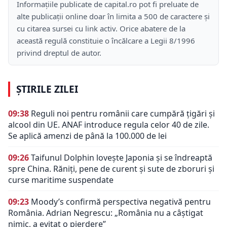
Informațiile publicate de capital.ro pot fi preluate de
alte publicații online doar în limita a 500 de caractere și
cu citarea sursei cu link activ. Orice abatere de la
această regulă constituie o încălcare a Legii 8/1996
privind dreptul de autor.
ȘTIRILE ZILEI
09:38
Reguli noi pentru românii care cumpără țigări și
alcool din UE. ANAF introduce regula celor 40 de zile.
Se aplică amenzi de până la 100.000 de lei
09:26
Taifunul Dolphin lovește Japonia și se îndreaptă
spre China. Răniți, pene de curent și sute de zboruri și
curse maritime suspendate
09:23
Moody’s confirmă perspectiva negativă pentru
România. Adrian Negrescu: „România nu a câștigat
nimic, a evitat o pierdere”