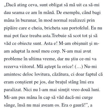
„Dacă ating ceva, sunt obligat să mă uit ca să-mi
dau seama ce am în mână. De exemplu, când bagi
mâna în buzunar, în mod normal realizezi prin
pipăire care e cheia, bricheta sau portofelul. Eu nu
mai pot face treaba asta.Trebuie să scot tot și să
văd ce obiecte sunt. Asta e! M-am obișnuit și m-
am adaptat la noul meu corp. N-am mai avut
probleme în ultima vreme, dar nu știu ce-mi va
rezerva viitorul. Mă aștept la orice! (…) Nu-mi
amintesc deloc lovitura, căzătura, ci doar faptul că
eram conștient pe jos, dar brațul stâng îmi era
paralizat. Nici nu l-am mai simțit vreo două luni.
Mi-am pus mâna în cap să văd dacă-mi curge
sânge, însă nu mai aveam os. Era o gaură!”, a