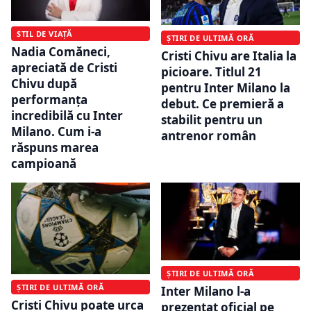
STIL DE VIAȚĂ
ȘTIRI DE ULTIMĂ ORĂ
Nadia Comăneci,
Cristi Chivu are Italia la
apreciată de Cristi
picioare. Titlul 21
Chivu după
pentru Inter Milano la
performanța
debut. Ce premieră a
incredibilă cu Inter
stabilit pentru un
Milano. Cum i-a
antrenor român
răspuns marea
campioană
ȘTIRI DE ULTIMĂ ORĂ
ȘTIRI DE ULTIMĂ ORĂ
Inter Milano l-a
Cristi Chivu poate urca
prezentat oficial pe