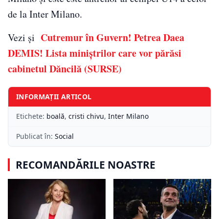
de la Inter Milano.
Cutremur în Guvern! Petrea Daea
Vezi și
DEMIS! Lista miniștrilor care vor părăsi
cabinetul Dăncilă (SURSE)
INFORMAȚII ARTICOL
Etichete:
boală
,
cristi chivu
,
Inter Milano
Publicat în:
Social
RECOMANDĂRILE NOASTRE