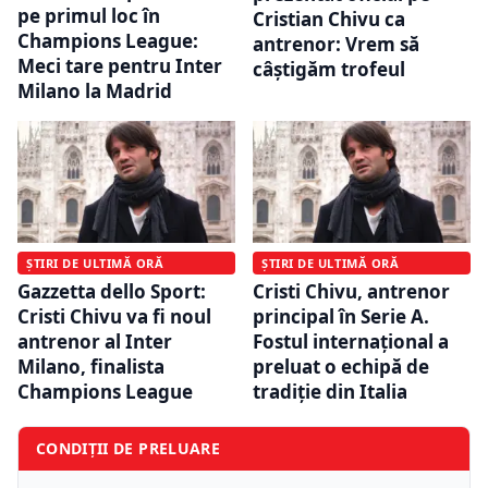
pe primul loc în
Cristian Chivu ca
Champions League:
antrenor: Vrem să
Meci tare pentru Inter
câștigăm trofeul
Milano la Madrid
ȘTIRI DE ULTIMĂ ORĂ
ȘTIRI DE ULTIMĂ ORĂ
Gazzetta dello Sport:
Cristi Chivu, antrenor
Cristi Chivu va fi noul
principal în Serie A.
antrenor al Inter
Fostul internațional a
Milano, finalista
preluat o echipă de
Champions League
tradiție din Italia
CONDIȚII DE PRELUARE