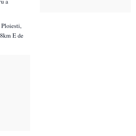
ru a
Ploiesti,
88km E de