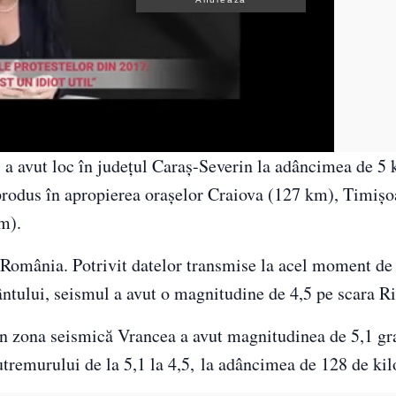
 a avut loc în județul Caraș-Severin la adâncimea de 5 
 produs în apropierea oraşelor Craiova (127 km), Timișo
m).
 România. Potrivit datelor transmise la acel moment de 
tului, seismul a avut o magnitudine de 4,5 pe scara Ri
s în zona seismică Vrancea a avut magnitudinea de 5,1 gr
utremurului de la 5,1 la 4,5, la adâncimea de 128 de kil