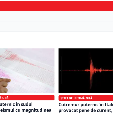
MĂ ORĂ
ȘTIRI DE ULTIMĂ ORĂ
ternic în sudul
Cutremur puternic în Itali
. Seismul cu magnitudinea
provocat pene de curent, 