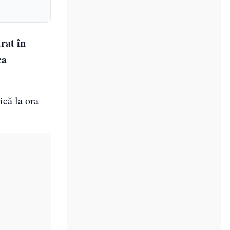
rat în
ca
ică la ora