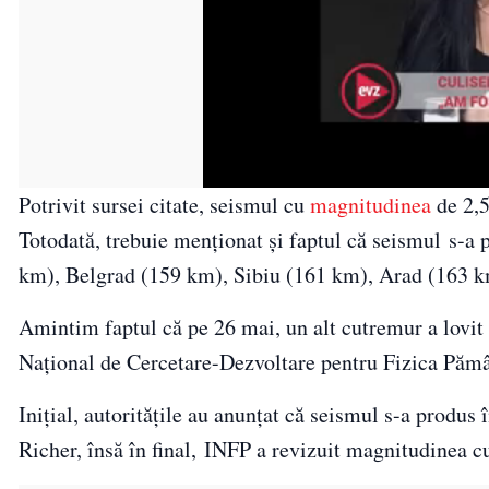
Potrivit sursei citate, seismul cu
magnitudinea
de 2,5
Totodată, trebuie menționat și faptul că seismul s-a
km), Belgrad (159 km), Sibiu (161 km), Arad (163 k
Amintim faptul că pe 26 mai, un alt cutremur a lovit
Național de Cercetare-Dezvoltare pentru Fizica Pămân
Inițial, autorităţile au anunţat că seismul s-a produ
Richer, însă în final, INFP a revizuit magnitudinea c