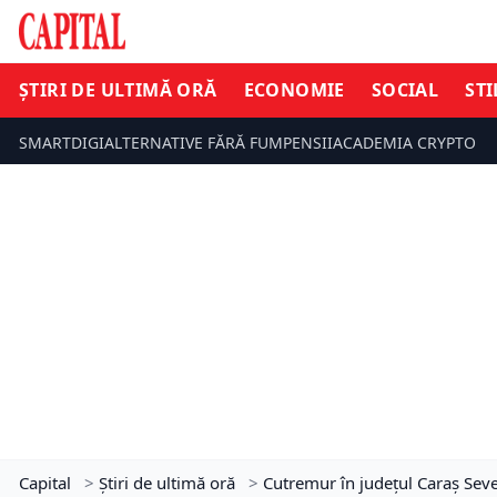
ȘTIRI DE ULTIMĂ ORĂ
ECONOMIE
SOCIAL
STI
SMARTDIGI
ALTERNATIVE FĂRĂ FUM
PENSII
ACADEMIA CRYPTO
Capital
>
Știri de ultimă oră
>
Cutremur în județul Caraș Sev