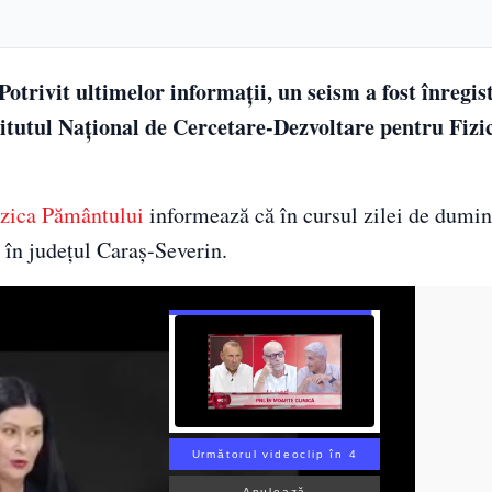
trivit ultimelor informații, un seism a fost înregist
titutul Național de Cercetare-Dezvoltare pentru Fizi
izica Pământului
informează că în cursul zilei de dumin
 în județul Caraș-Severin.
Următorul videoclip în 3
Anulează