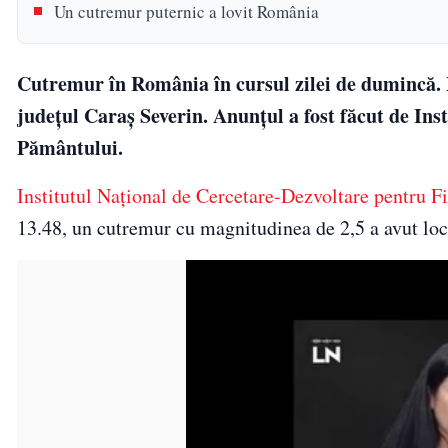
Un cutremur puternic a lovit România
Cutremur în România în cursul zilei de dumincă. Po
județul Caraș Severin. Anunțul a fost făcut de Ins
Pământului.
Institutul Național de Cercetare-Dezvoltare pentru F
13.48, un cutremur cu magnitudinea de 2,5 a avut loc