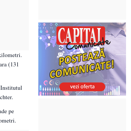
kilometri.
ara (131
Institutul
chter.
ade pe
ometri.