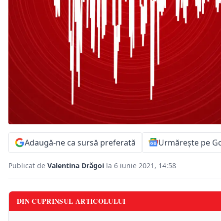
Adaugă-ne ca sursă preferată
Urmărește pe G
Publicat de
Valentina Drăgoi
la 6 iunie 2021, 14:58
DIN CUPRINSUL ARTICOLULUI