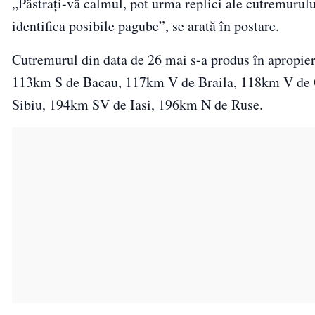
„Păstrați-vă calmul, pot urma replici ale cutremurul
identifica posibile pagube”, se arată în postare.
Cutremurul din data de 26 mai s-a produs în apropie
113km S de Bacau, 117km V de Braila, 118km V de G
Sibiu, 194km SV de Iasi, 196km N de Ruse.