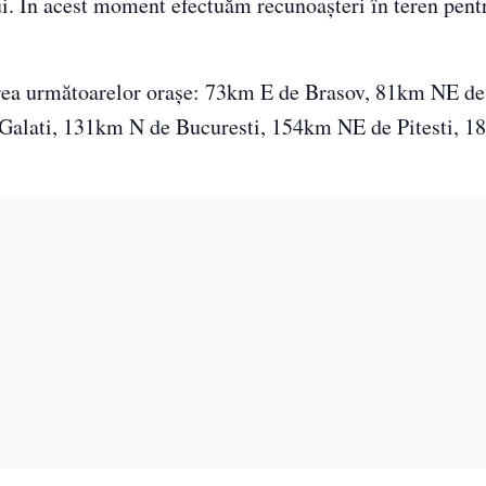
ui. În acest moment efectuăm recunoașteri în teren pent
rea următoarelor oraşe: 73km E de Brasov, 81km NE de 
alati, 131km N de Bucuresti, 154km NE de Pitesti, 1