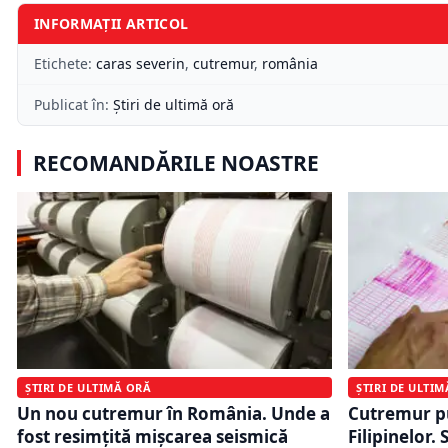
INFORMAȚII ARTICOL
Etichete:
caras severin
,
cutremur
,
românia
Publicat în:
Știri de ultimă oră
RECOMANDĂRILE NOASTRE
ȘTIRI DE ULTIMĂ ORĂ
ȘTIRI DE ULTI
Un nou cutremur în România. Unde a
Cutremur pu
fost resimțită mișcarea seismică
Filipinelor