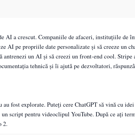
e AI a crescut. Companiile de afaceri, instituțiile de î
neze AI pe propriile date personalizate și să creeze un c
ă antrenezi un AI și să creezi un front-end cool. Stripe 
ocumentația tehnică și îi ajută pe dezvoltatori, răspunz
u au fost explorate. Puteți cere ChatGPT să vină cu idei
i un script pentru videoclipul YouTube. După ce ați term
 2.