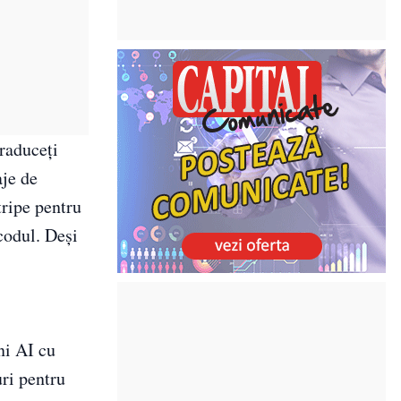
traduceți
aje de
tripe pentru
codul. Deși
ni AI cu
uri pentru