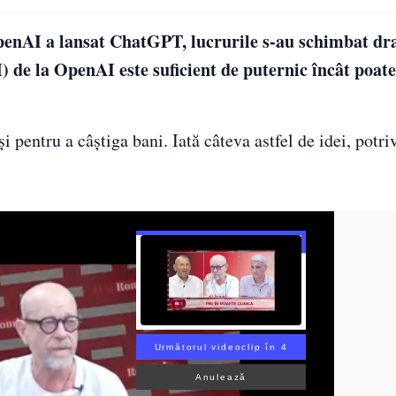
enAI a lansat ChatGPT, lucrurile s-au schimbat dr
) de la OpenAI este suficient de puternic încât poat
pentru a câștiga bani. Iată câteva astfel de idei, potriv
Următorul videoclip în 3
Anulează