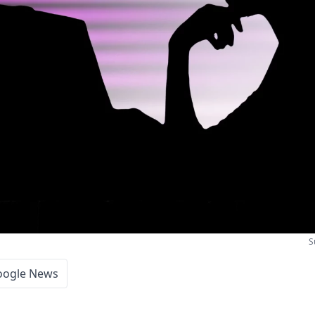
S
oogle News