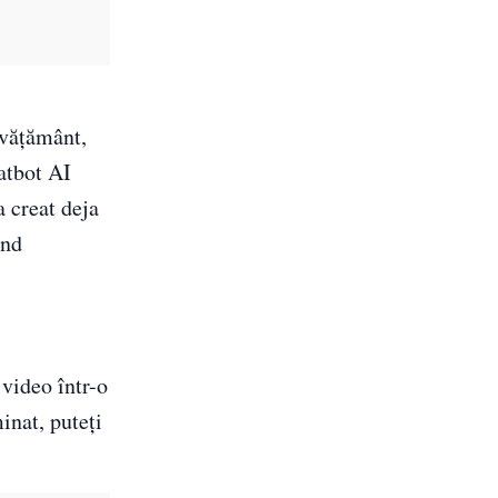
nvățământ,
hatbot AI
a creat deja
ând
 video într-o
inat, puteți