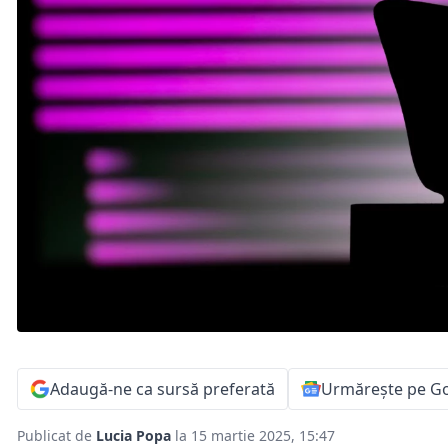
Adaugă-ne ca sursă preferată
Urmărește pe G
Publicat de
Lucia Popa
la 15 martie 2025, 15:47