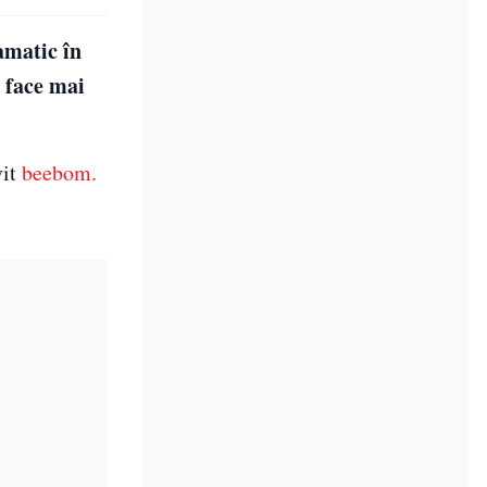
amatic în
e face mai
it
beebom.