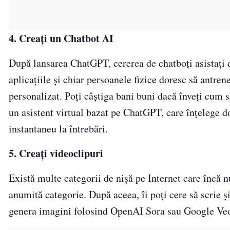
4. Creați un Chatbot AI
După lansarea ChatGPT, cererea de chatboți asistați d
aplicațiile și chiar persoanele fizice doresc să antre
personalizat. Poți câștiga bani buni dacă înveți cum s
un asistent virtual bazat pe ChatGPT, care înțelege d
instantaneu la întrebări.
5. Creați videoclipuri
Există multe categorii de nișă pe Internet care încă n
anumită categorie. După aceea, îi poți cere să scrie ș
genera imagini folosind OpenAI Sora sau Google Veo