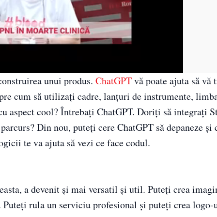
construirea unui produs.
ChatGPT
vă poate ajuta să vă 
spre cum să utilizați cadre, lanțuri de instrumente, limb
u aspect cool? Întrebați ChatGPT. Doriți să integrați S
 parcurs? Din nou, puteți cere ChatGPT să depaneze și 
ogicii te va ajuta să vezi ce face codul.
asta, a devenit și mai versatil și util. Puteți crea imagi
. Puteți rula un serviciu profesional și puteți crea logo-