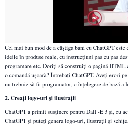
Cel mai bun mod de a câștiga bani cu ChatGPT este 
ideile în produse reale, cu instrucțiuni pas cu pas de
programare etc. Doriți să construiți o pagină HTML c
o comandă ușoară? Întrebați ChatGPT. Aveți erori pe
nu trebuie să fii programator, o înțelegere de bază a l
2. Creați logo-uri și ilustrații
ChatGPT a primit susținere pentru Dall -E 3 și, cu ace
ChatGPT și puteți genera logo-uri, ilustrații și schițe