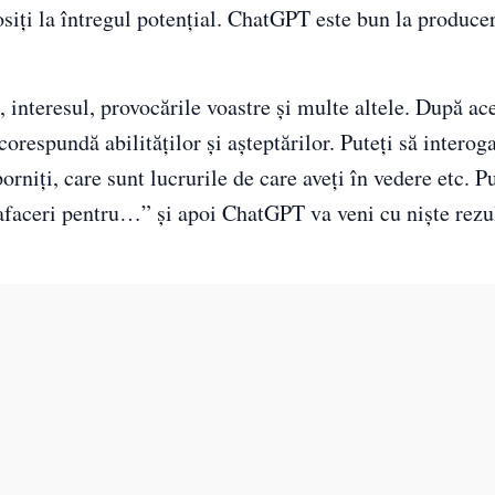
osiți la întregul potențial. ChatGPT este bun la produce
interesul, provocările voastre și multe altele. După ac
corespundă abilităților și așteptărilor. Puteți să interog
rniți, care sunt lucrurile de care aveți în vedere etc. Pu
afaceri pentru…” și apoi ChatGPT va veni cu niște rezu