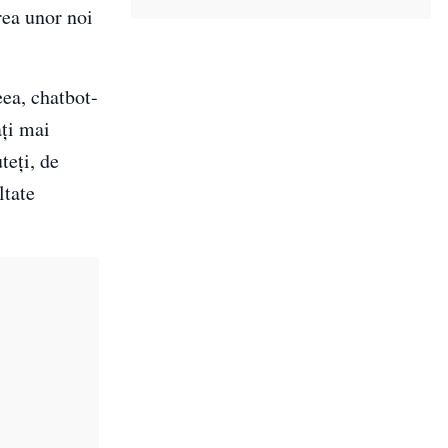
rea unor noi
eea, chatbot-
ați mai
teți, de
ltate