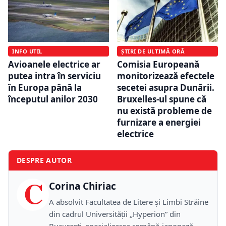
INFO UTIL
ȘTIRI DE ULTIMĂ ORĂ
Avioanele electrice ar
Comisia Europeană
putea intra în serviciu
monitorizează efectele
în Europa până la
secetei asupra Dunării.
începutul anilor 2030
Bruxelles-ul spune că
nu există probleme de
furnizare a energiei
electrice
DESPRE AUTOR
C
Corina Chiriac
A absolvit Facultatea de Litere și Limbi Străine
din cadrul Universității „Hyperion” din
București, specializarea română-japoneză,