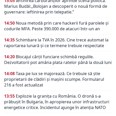
15:05
Ieftinirea carburanților aprinde scena politică.
Marius Budăi:,,Bolojan a descoperit o nouă formă de
guvernare: ieftinirea prin telepatie.”
14:50
Noua metodă prin care hackerii fură parolele și
codurile MFA. Peste 390.000 de atacuri într-un an
14:35
Schimbare la TVA în 2026. Cine trece automat la
raportarea lunară și ce termene trebuie respectate
14:20
Blocajul cărții funciare schimbă regulile.
Dezvoltatorii pot amâna plata ratelor până la două luni
14:08
Taxa pe lux se majorează. Ce trebuie să știe
proprietarii de clădiri și mașini scumpe. Formularul
216 a fost actualizat
13:55
Explozie la granița cu România. O dronă s-a
prăbușit în Bulgaria, în apropierea unor infrastructuri
energetice critice. Incidentul ajunge în atenția NATO