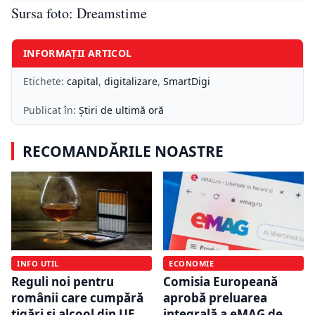
Sursa foto: Dreamstime
INFORMAȚII ARTICOL
Etichete:
capital
,
digitalizare
,
SmartDigi
Publicat în:
Știri de ultimă oră
RECOMANDĂRILE NOASTRE
INFO UTIL
ECONOMIE
Reguli noi pentru
Comisia Europeană
românii care cumpără
aprobă preluarea
țigări și alcool din UE.
integrală a eMAG de