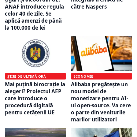
ANAF introduce regula
către Naspers
celor 40 de zile. Se
aplică amenzi de până
la 100.000 de lei
ȘTIRI DE ULTIMĂ ORĂ
ECONOMIE
Mai puțină birocrație la
Alibaba pregătește un
alegeri? Proiectul AEP
nou model de
care introduce o
monetizare pentru AI-
procedură digitală
ul open-source. Va cere
pentru cetățenii UE
o parte din veniturile
marilor utilizatori