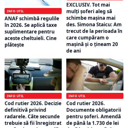
EXCLUSIV. Tot mai
mulți șoferi aleg să
INFO UTIL
schimbe mașina mai
ANAF schimbă regulile
des. Simona Staicu: Am
în 2026. Se aplică taxe
trecut de la perioada în
suplimentare pentru
care cumpăram o
aceste cheltuieli. Cine
mașină și o țineam 20
plătește
de ani
INFO UTIL
INFO UTIL
Cod rutier 2026.
Cod rutier 2026. Decizie
Documente obligatorii
definitivă privind
pentru șoferi. Amendă
radarele. Câte secunde
de până la 1.730 de lei
trebuie să fii înregistrat