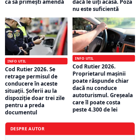
dacă le uiți acasă. Poza
ca să primești amendă
nu este suficientă
INFO UTIL
INFO UTIL
Cod Rutier 2026.
Cod Rutier 2026. Se
Proprietarul mașinii
retrage permisul de
poate răspunde chiar
conducere în aceste
dacă nu conduce
situații. Șoferii au la
autoturismul. Greșeala
dispoziție doar trei zile
care îl poate costa
pentru a preda
peste 4.300 de lei
documentul
DESPRE AUTOR