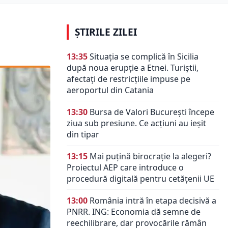
ȘTIRILE ZILEI
13:35
Situația se complică în Sicilia
după noua erupție a Etnei. Turiștii,
afectați de restricțiile impuse pe
aeroportul din Catania
13:30
Bursa de Valori București începe
ziua sub presiune. Ce acțiuni au ieșit
din tipar
13:15
Mai puțină birocrație la alegeri?
Proiectul AEP care introduce o
procedură digitală pentru cetățenii UE
13:00
România intră în etapa decisivă a
PNRR. ING: Economia dă semne de
reechilibrare, dar provocările rămân