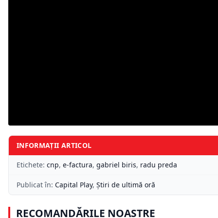
INFORMAȚII ARTICOL
Etichete:
cnp
,
e-factura
,
gabriel biris
,
radu preda
Publicat în:
Capital Play
,
Știri de ultimă oră
RECOMANDĂRILE NOASTRE