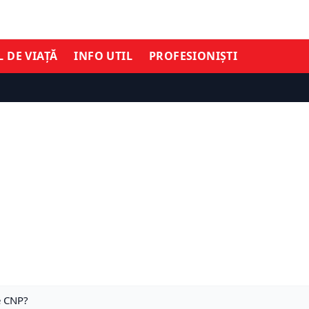
L DE VIAȚĂ
INFO UTIL
PROFESIONIȘTI
pe CNP?