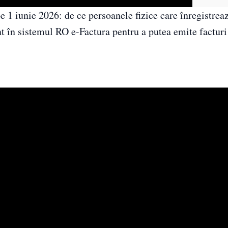
e 1 iunie 2026: de ce persoanele fizice care înregistreaz
ent în sistemul RO e-Factura pentru a putea emite factur