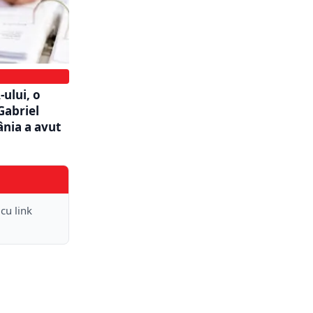
ului, o
Gabriel
ânia a avut
 cu link