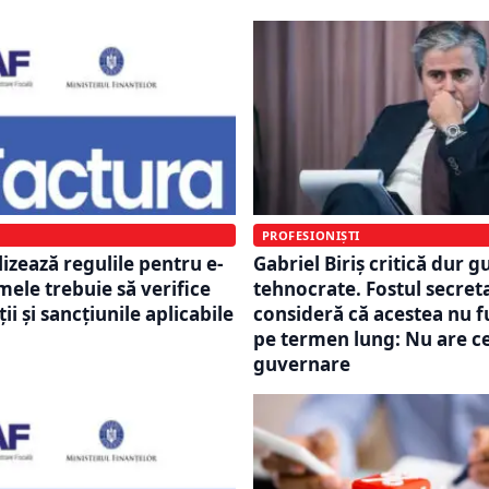
PROFESIONIȘTI
izează regulile pentru e-
Gabriel Biriș critică dur 
mele trebuie să verifice
tehnocrate. Fostul secreta
ii și sancțiunile aplicabile
consideră că acestea nu 
pe termen lung: Nu are ce
guvernare