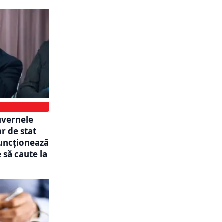
guvernele
r de stat
funcționează
 să caute la