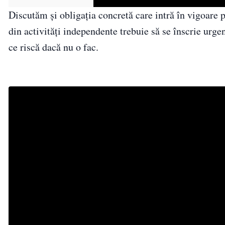
Discutăm și obligația concretă care intră în vigoare p
din activități independente trebuie să se înscrie urg
ce riscă dacă nu o fac.