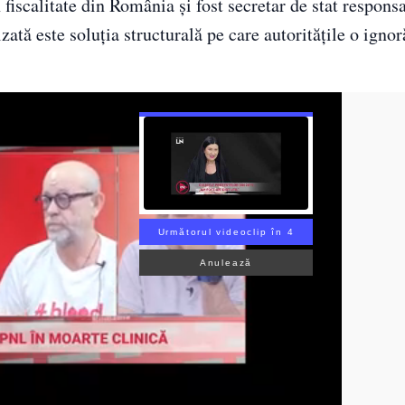
 fiscalitate din România și fost secretar de stat respons
zată este soluția structurală pe care autoritățile o ignor
Următorul videoclip în 3
Anulează