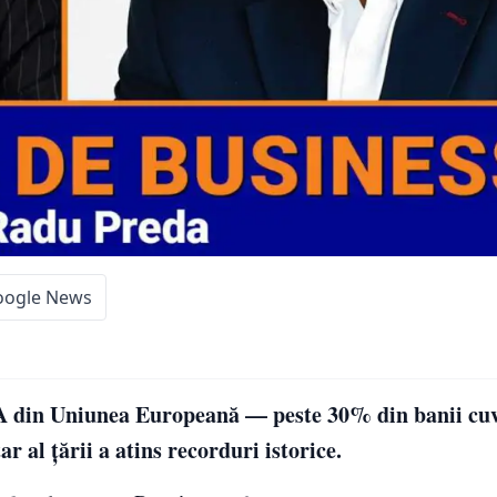
oogle News
VA din Uniunea Europeană — peste 30% din banii cuv
r al țării a atins recorduri istorice.