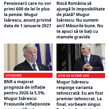
Pensionarii care nu vor
Riscă România să
primi 600 de lei în plus
ajungă în imposibilitate
la pensie. Mugur
de plată? Mugur
Isărescu, anunț privind
Isărescu: Nu suntem
data de 1 ianuarie 2027
aici! Măsurile bune. Nu
te apuci să te baţi cu
mamele gravide
ECONOMIE
ȘTIRI DE ULTIMĂ ORĂ
BNR a majorat
Mugur Isărescu
prognoza de inflație
respinge varianta
pentru 2026 la 5,5%.
tehnocrată: Eu am fost
Mugur Isărescu:
premier tehnocrat. La
Presiunile inflaționiste
final, vorbeam singur.