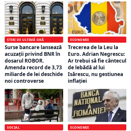
ȘTIRI DE ULTIMĂ ORĂ
ECONOMIE
Surse bancare lansează
Trecerea de la Leu la
acuzații privind BNR în
Euro. Adrian Negrescu:
dosarul ROBOR.
Ar trebui să fie cântecul
Amenda record de 3,73
de lebădă al lui
miliarde de lei deschide
Isărescu, nu gestiunea
noi controverse
inflației
SOCIAL
ECONOMIE