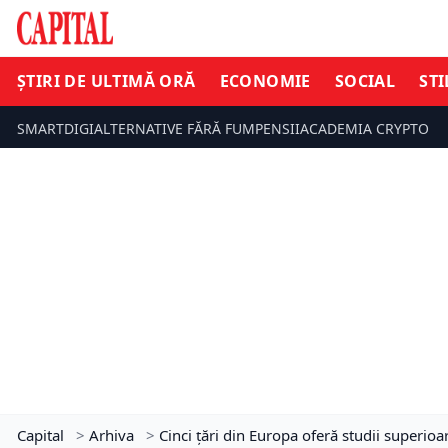
ȘTIRI DE ULTIMĂ ORĂ
ECONOMIE
SOCIAL
STI
SMARTDIGI
ALTERNATIVE FĂRĂ FUM
PENSII
ACADEMIA CRYPTO
Capital
>
Arhiva
>
Cinci ţări din Europa oferă studii superioa