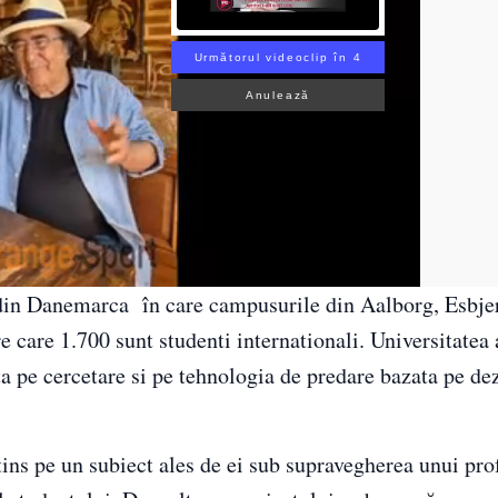
Următorul videoclip în 3
Anulează
 din Danemarca în care campusurile din Aalborg, Esbjer
care 1.700 sunt studenti internationali. Universitatea 
 pe cercetare si pe tehnologia de predare bazata pe de
tins pe un subiect ales de ei sub supravegherea unui pro