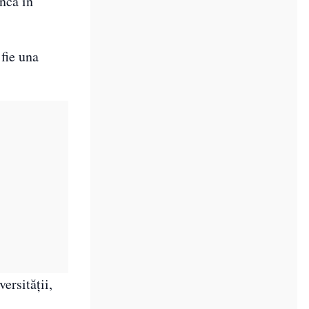
nca în
 fie una
ersităţii,