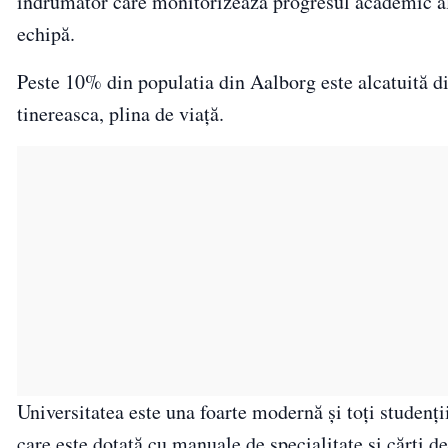
îndrumător care monitorizează progresul academic al
echipă.
Peste 10% din populatia din Aalborg este alcatuită di
tinereasca, plina de viaţă.
Universitatea este una foarte modernă şi toţi studenţi
care este dotată cu manuale de specialitate şi cărţi d