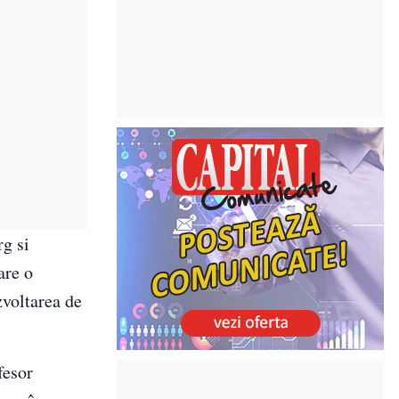
g si
are o
zvoltarea de
fesor