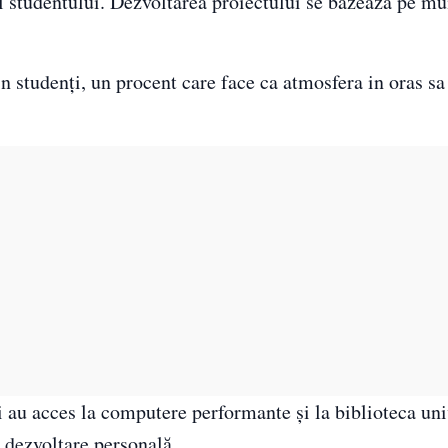
 studentului. Dezvoltarea proiectului se bazează pe mu
n studenţi, un procent care face ca atmosfera in oras sa
i au acces la computere performante şi la biblioteca univ
e dezvoltare personală.