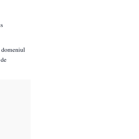
us
n domeniul
 de