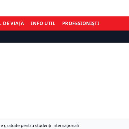
L DE VIAȚĂ
INFO UTIL
PROFESIONIȘTI
re gratuite pentru studenţi internaţionali