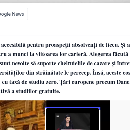
oogle News
 accesibilă pentru proaspeţii absolvenţi de liceu. Şi a
tru a munci la viitoarea lor carieră. Alegerea făcută 
sunt nevoite să suporte cheltuielile de cazare şi între
sităţilor din străinătate le perecep. Însă, aceste cos
ţi cu taxă de studiu zero. Ţări europene precum Dan
ivă a studiilor gratuite.