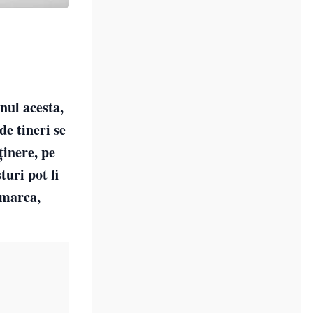
nul acesta,
de tineri se
ţinere, pe
turi pot fi
emarca,