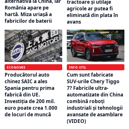
alternativa la China, iar
tractoare și utilaje
România apare pe
agricole ar putea fi
hartă. Miza uriașă a
eliminată din plata în
fabricilor de baterii
avans
ECONOMIE
INFO UTIL
Producătorul auto
Cum sunt fabricate
chinez SAIC a ales
SUV-urile Chery Tiggo
Spania pentru prima
7? Fabricile ultra-
fabrică din UE.
automatizate din China
Investiția de 200 mil.
combină roboți
euro poate crea 1.000
industriali și tehnologii
de locuri de muncă
avansate de asamblare
(VIDEO)