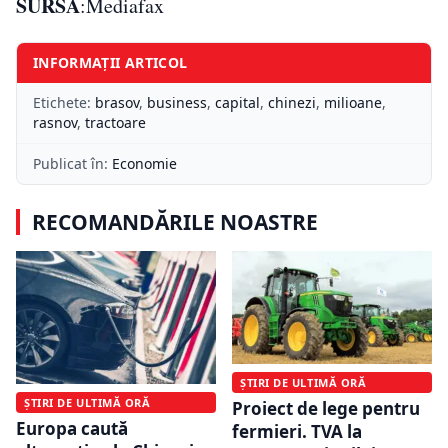
SURSA
:Mediafax
INFORMAȚII ARTICOL
Etichete:
brasov
,
business
,
capital
,
chinezi
,
milioane
,
rasnov
,
tractoare
Publicat în:
Economie
RECOMANDĂRILE NOASTRE
ȘTIRI DE ULTIMĂ ORĂ
ȘTIRI DE ULTIMĂ ORĂ
Proiect de lege pentru
Europa caută
fermieri. TVA la