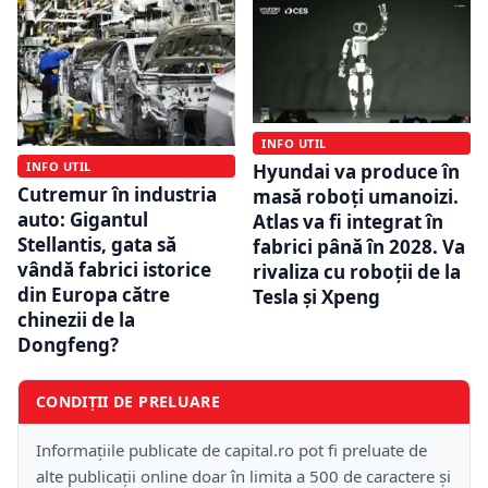
INFO UTIL
INFO UTIL
Hyundai va produce în
Cutremur în industria
masă roboți umanoizi.
auto: Gigantul
Atlas va fi integrat în
Stellantis, gata să
fabrici până în 2028. Va
vândă fabrici istorice
rivaliza cu roboții de la
din Europa către
Tesla și Xpeng
chinezii de la
Dongfeng?
CONDIȚII DE PRELUARE
Informațiile publicate de capital.ro pot fi preluate de
alte publicații online doar în limita a 500 de caractere și