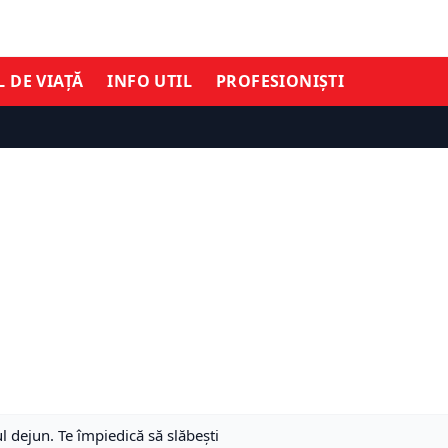
L DE VIAȚĂ
INFO UTIL
PROFESIONIȘTI
ul dejun. Te împiedică să slăbești