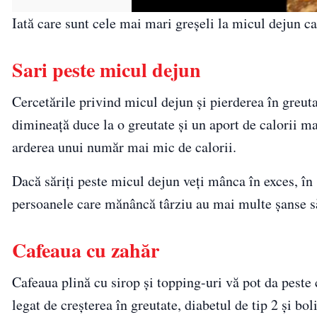
Iată care sunt cele mai mari greșeli la micul dejun ca
Sari peste micul dejun
Cercetările privind micul dejun și pierderea în greut
dimineață duce la o greutate și un aport de calorii ma
arderea unui număr mai mic de calorii.
Dacă săriți peste micul dejun veți mânca în exces, în
persoanele care mănâncă târziu au mai multe șanse să
Cafeaua cu zahăr
Cafeaua plină cu sirop și topping-uri vă pot da peste
legat de creșterea în greutate, diabetul de tip 2 și b