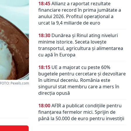
18:45
Allianz a raportat rezultate
financiare record în prima jumătate a
anului 2026. Profitul operațional a
urcat la 9,4 miliarde de euro
18:30
Dunărea și Rinul ating niveluri
minime istorice. Seceta lovește
transportul, agricultura și alimentarea
cu apă în Europa
18:15
UE a majorat cu peste 60%
bugetele pentru cercetare și dezvoltare
în ultimul deceniu. România este
FOTO: Pexels.com
singurul stat membru care a mers în
direcția opusă
18:00
AFIR a publicat condițiile pentru
finanțarea fermelor mici. Sprijin de
până la 50.000 de euro pentru investiții