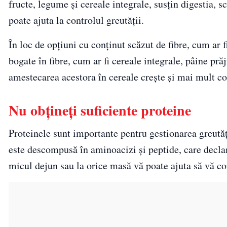
fructe, legume și cereale integrale, susțin digestia, s
poate ajuta la controlul greutății.
În loc de opțiuni cu conținut scăzut de fibre, cum ar f
bogate în fibre, cum ar fi cereale integrale, pâine pră
amestecarea acestora în cereale crește și mai mult con
Nu obțineți suficiente proteine
Proteinele sunt importante pentru gestionarea greutăț
este descompusă în aminoacizi și peptide, care decla
micul dejun sau la orice masă vă poate ajuta să vă con