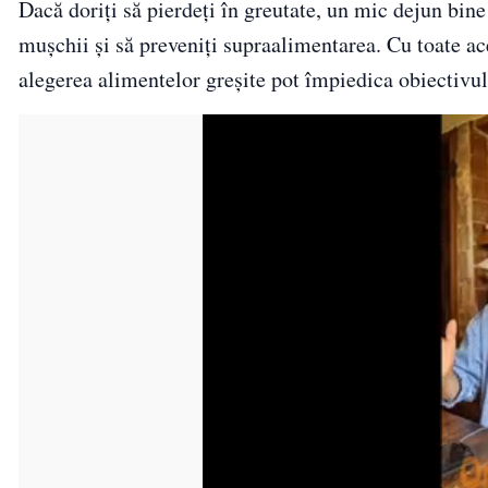
Dacă doriți să pierdeți în greutate, un mic dejun bine 
mușchii și să preveniți supraalimentarea. Cu toate a
alegerea alimentelor greșite pot împiedica obiectivul 