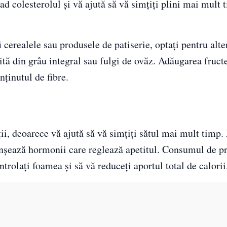
cad colesterolul și vă ajută să vă simțiți plini mai mult 
i cerealele sau produsele de patiserie, optați pentru alte
jită din grâu integral sau fulgi de ovăz. Adăugarea fruct
ținutul de fibre.
ii, deoarece vă ajută să vă simțiți sătul mai mult timp.
nșează hormonii care reglează apetitul. Consumul de pr
trolați foamea și să vă reduceți aportul total de calorii