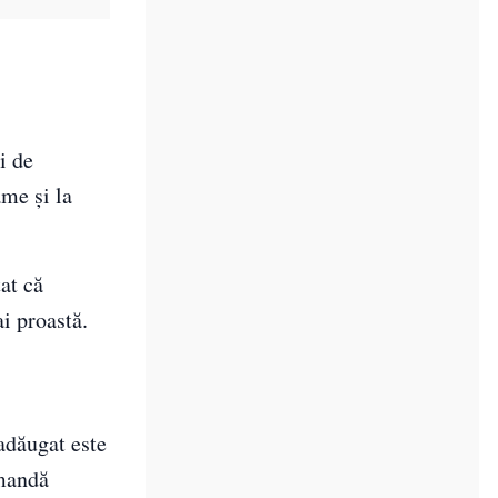
i de
ame și la
at că
i proastă.
 adăugat este
omandă