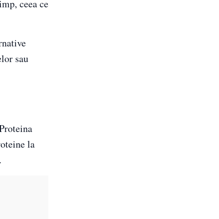
timp, ceea ce
rnative
elor sau
 Proteina
oteine la
.