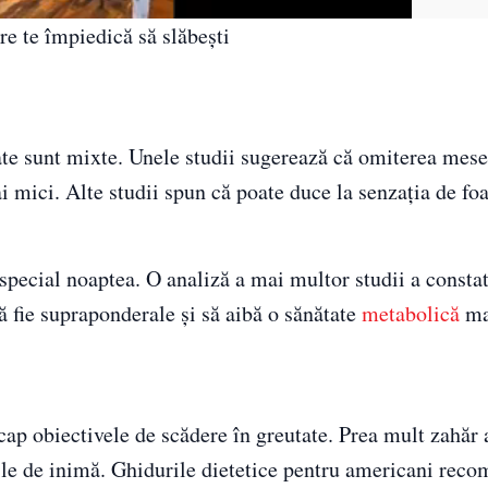
re te împiedică să slăbești
ate sunt mixte. Unele studii sugerează că omiterea mese
i mici. Alte studii spun că poate duce la senzația de fo
 special noaptea. O analiză a mai multor studii a constat
 fie supraponderale și să aibă o sănătate
metabolică
ma
 cap obiectivele de scădere în greutate. Prea mult zahăr
olile de inimă. Ghidurile dietetice pentru americani rec