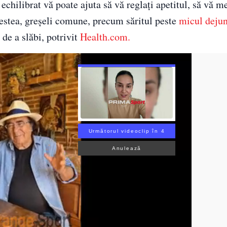
echilibrat vă poate ajuta să vă reglați apetitul, să vă m
cestea, greșeli comune, precum săritul peste
micul deju
de a slăbi, potrivit
Health.com.
Următorul videoclip în 3
Anulează