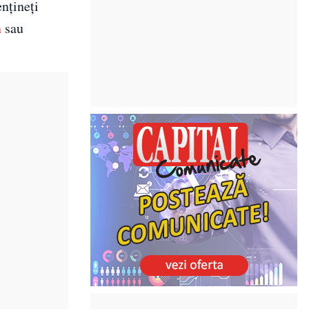
ențineți
n
sau