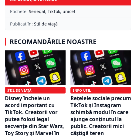
Etichete:
Senegal
,
TikTok
,
unicef
Publicat în:
Stil de viață
RECOMANDĂRILE NOASTRE
STIL DE VIAȚĂ
INFO UTIL
Disney încheie un
Rețelele sociale precum
acord important cu
TikTok și Instagram
TikTok. Creatorii vor
schimbă modul în care
putea folosi legal
ajunge conținutul la
secvențe din Star Wars,
public. Creatorii mici
Toy Story și Marvel în
câștigă teren