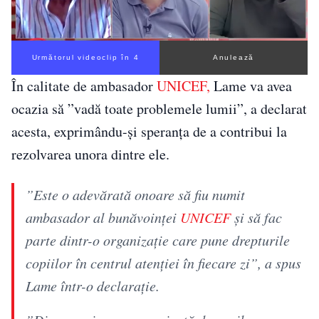
Următorul videoclip în 3
Anulează
În calitate de ambasador
UNICEF,
Lame va avea
ocazia să ”vadă toate problemele lumii”, a declarat
acesta, exprimându-și speranța de a contribui la
rezolvarea unora dintre ele.
”Este o adevărată onoare să fiu numit
ambasador al bunăvoinţei
UNICEF
şi să fac
parte dintr-o organizaţie care pune drepturile
copiilor în centrul atenţiei în fiecare zi”, a spus
Lame într-o declaraţie.