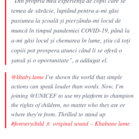
”Din propria mea experienţă de copil care se
temea de sărăcie, luptând pentru a-mi găsi
pasiunea la şcoală şi pierzându-mi locul de
muncă în timpul pandemiei COVID-19, până la
a-mi găsi locul şi chemarea în lume, ştiu că toţi
copiii pot prospera atunci când li se oferă o
şansă şi o oportunitate”, a adăugat el.
@khaby.lame
I’ve shown the world that simple
actions can speak louder than words. Now, I’m
joining @UNICEF to use my platform to champion
the rights of children, no matter who they are or
where they’re from. Thrilled to stand up
#foreverychild
♬ original sound – Khabane lame