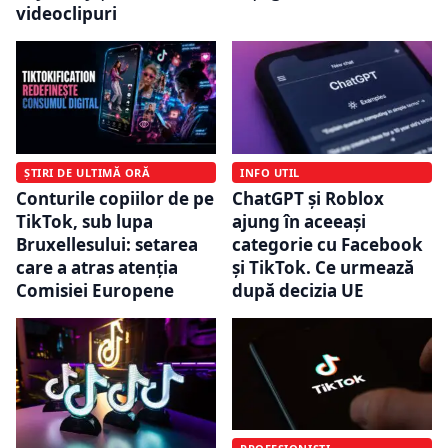
videoclipuri
ȘTIRI DE ULTIMĂ ORĂ
INFO UTIL
Conturile copiilor de pe
ChatGPT și Roblox
TikTok, sub lupa
ajung în aceeași
Bruxellesului: setarea
categorie cu Facebook
care a atras atenția
și TikTok. Ce urmează
Comisiei Europene
după decizia UE