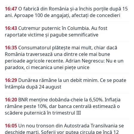
16:47
O fabrică din România și-a închis porțile după 15
ani. Aproape 100 de angajați, afectați de concedieri
16:43
Cutremur puternic în Columbia. Au fost
raportate victime și pagube semnificative
16:35
Consumatorul plătește mai mult, chiar dacă
România traversează una dintre cele mai bune
perioade agricole recente. Adrian Negrescu: Nu e un
paradox, ci mecanica unei piețe unice
16:29
Dunărea rămâne la un debit minim. Ce se poate
întâmpla după 24 august
16:20
BNR menține dobânda-cheie la 6,50%. Inflația
rămâne peste 10%, dar banca centrală estimează o
scădere puternică în trimestrul III
16:05
Un nou tronson din Autostrada Transilvania se
deschide marți. Șoferii vor putea circula pe încă 12