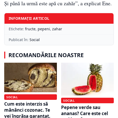
Și până la urmă este apă cu zahăr”, a explicat Ene.
INFORMAȚII ARTICOL
Etichete:
fructe
,
pepeni
,
zahar
Publicat în:
Social
RECOMANDĂRILE NOASTRE
SOCIAL
SOCIAL
Cum este interzis să
Pepene verde sau
mănânci cozonac. Te
ananas? Care este cel
vei îngrășa garantat.