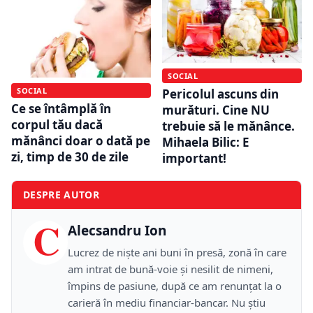
SOCIAL
SOCIAL
Pericolul ascuns din
Ce se întâmplă în
murături. Cine NU
corpul tău dacă
trebuie să le mănânce.
mănânci doar o dată pe
Mihaela Bilic: E
zi, timp de 30 de zile
important!
DESPRE AUTOR
C
Alecsandru Ion
Lucrez de niște ani buni în presă, zonă în care
am intrat de bună-voie și nesilit de nimeni,
împins de pasiune, după ce am renunțat la o
carieră în mediu financiar-bancar. Nu știu