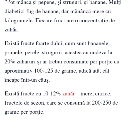
”Pot mânca și pepene, și struguri, și banane. Mulți
diabetici fug de banane, dar mănâncă mere cu
kilogramele. Fiecare fruct are o concentrație de
zahăr.
Există fructe foarte dulci, cum sunt bananele,
prunele, perele, strugurii, acestea au undeva la
20% zaharuri și ar trebui consumate per porție cu
aproximativ 100-125 de grame, adică atât cât
încape într-un căuș.
Există fructe cu 10-12%
zahăr
– mere, citrice,
fructele de sezon, care se consumă la 200-250 de
grame per porție.