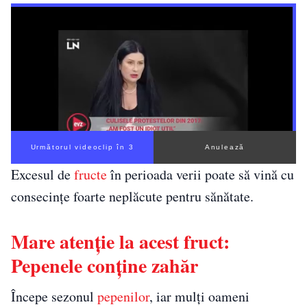
Următorul videoclip în 2
Anulează
Excesul de
fructe
în perioada verii poate să vină cu
consecințe foarte neplăcute pentru sănătate.
Mare atenție la acest fruct:
Pepenele conține zahăr
Începe sezonul
pepenilor
, iar mulți oameni