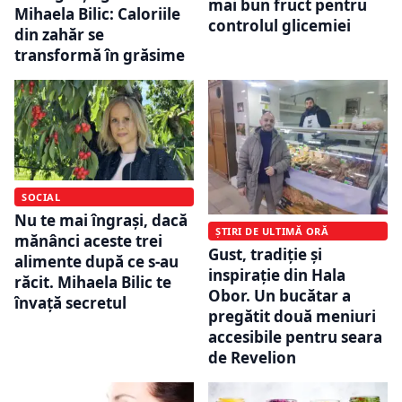
mai bun fruct pentru
Mihaela Bilic: Caloriile
controlul glicemiei
din zahăr se
transformă în grăsime
SOCIAL
Nu te mai îngrași, dacă
ȘTIRI DE ULTIMĂ ORĂ
mănânci aceste trei
Gust, tradiție și
alimente după ce s-au
inspirație din Hala
răcit. Mihaela Bilic te
Obor. Un bucătar a
învață secretul
pregătit două meniuri
accesibile pentru seara
de Revelion