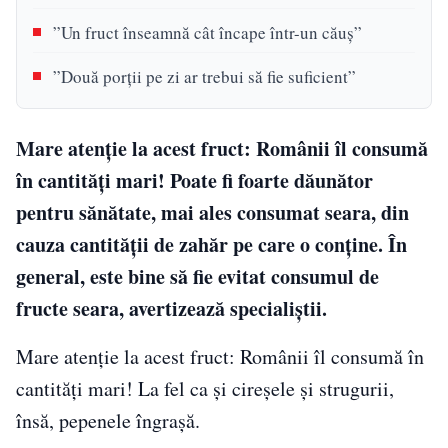
”Un fruct înseamnă cât încape într-un căuș”
”Două porții pe zi ar trebui să fie suficient”
Mare atenție la acest fruct: Românii îl consumă
în cantități mari! Poate fi foarte dăunător
pentru sănătate, mai ales consumat seara, din
cauza cantității de zahăr pe care o conține. În
general, este bine să fie evitat consumul de
fructe seara, avertizează specialiștii.
Mare atenție la acest fruct: Românii îl consumă în
cantități mari! La fel ca și cireșele și strugurii,
însă, pepenele îngrașă.