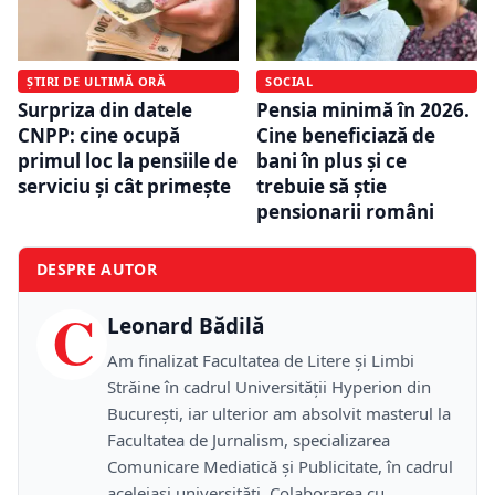
ȘTIRI DE ULTIMĂ ORĂ
SOCIAL
Surpriza din datele
Pensia minimă în 2026.
CNPP: cine ocupă
Cine beneficiază de
primul loc la pensiile de
bani în plus și ce
serviciu și cât primește
trebuie să știe
pensionarii români
DESPRE AUTOR
C
Leonard Bădilă
Am finalizat Facultatea de Litere și Limbi
Străine în cadrul Universității Hyperion din
București, iar ulterior am absolvit masterul la
Facultatea de Jurnalism, specializarea
Comunicare Mediatică și Publicitate, în cadrul
aceleiași universități. Colaborarea cu