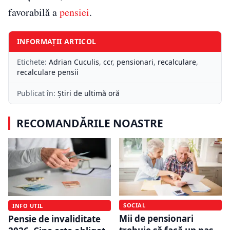
favorabilă a
pensiei
.
INFORMAȚII ARTICOL
Etichete:
Adrian Cuculis
,
ccr
,
pensionari
,
recalculare
,
recalculare pensii
Publicat în:
Știri de ultimă oră
RECOMANDĂRILE NOASTRE
SOCIAL
INFO UTIL
Mii de pensionari
Pensie de invaliditate