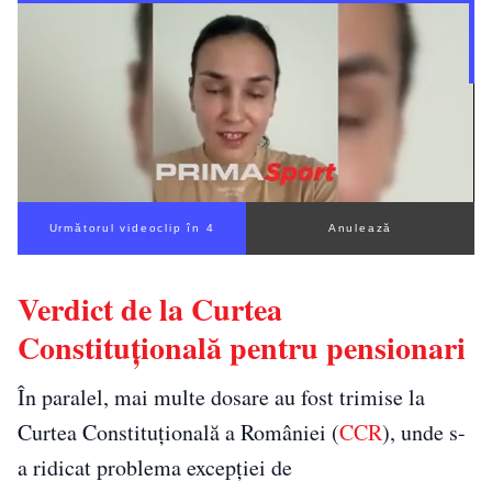
Următorul videoclip în 3
Anulează
Verdict de la Curtea
Constituțională pentru pensionari
În paralel, mai multe dosare au fost trimise la
Curtea Constituțională a României (
CCR
), unde s-
a ridicat problema excepției de