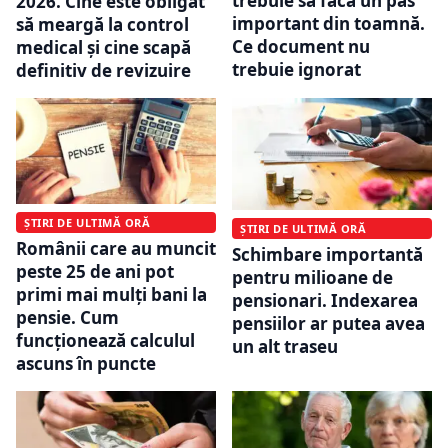
trebuie să facă un pas
2026. Cine este obligat
important din toamnă.
să meargă la control
Ce document nu
medical și cine scapă
trebuie ignorat
definitiv de revizuire
ȘTIRI DE ULTIMĂ ORĂ
ȘTIRI DE ULTIMĂ ORĂ
Românii care au muncit
Schimbare importantă
peste 25 de ani pot
pentru milioane de
primi mai mulți bani la
pensionari. Indexarea
pensie. Cum
pensiilor ar putea avea
funcționează calculul
un alt traseu
ascuns în puncte