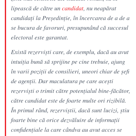
lipească de către un
candidat
, nu neapărat
candidați la Președinție, în încercarea de a de a
se bucura de favoruri, presupunând că succesul
electoral este garantat.
Există rezerviști care, de exemplu, dacă au avut
intuiția bună să sprijine pe cine trebuie, ajung
în varii poziții de consilieri, uneori chiar de șefi
de agenții. Dar maculatura pe care acești
rezerviști o trimit către potențialul bine-făcător,
către candidat este de foarte multe ori rizibilă.
În primul rând, rezerviștii, dacă sunt lucizi, știu
foarte bine că orice dezvăluire de informații
confidențiale la care cândva au avut acces se