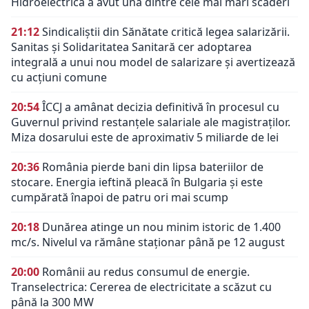
Hidroelectrica a avut una dintre cele mai mari scăderi
21:12
Sindicaliștii din Sănătate critică legea salarizării.
Sanitas și Solidaritatea Sanitară cer adoptarea
integrală a unui nou model de salarizare și avertizează
cu acțiuni comune
20:54
ÎCCJ a amânat decizia definitivă în procesul cu
Guvernul privind restanțele salariale ale magistraților.
Miza dosarului este de aproximativ 5 miliarde de lei
20:36
România pierde bani din lipsa bateriilor de
stocare. Energia ieftină pleacă în Bulgaria și este
cumpărată înapoi de patru ori mai scump
20:18
Dunărea atinge un nou minim istoric de 1.400
mc/s. Nivelul va rămâne staționar până pe 12 august
20:00
Românii au redus consumul de energie.
Transelectrica: Cererea de electricitate a scăzut cu
până la 300 MW