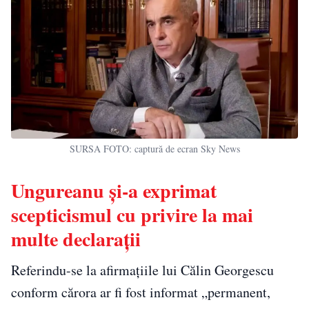
SURSA FOTO: captură de ecran Sky News
Ungureanu și-a exprimat
scepticismul cu privire la mai
multe declarații
Referindu-se la afirmațiile lui Călin Georgescu
conform cărora ar fi fost informat „permanent,