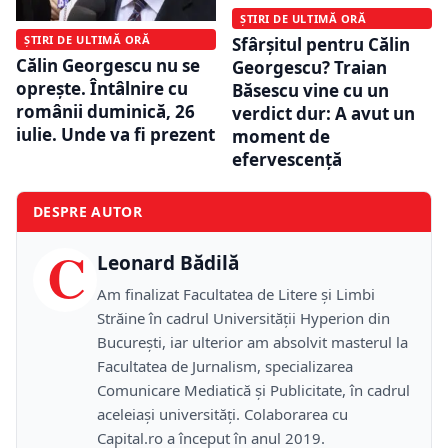
ȘTIRI DE ULTIMĂ ORĂ
ȘTIRI DE ULTIMĂ ORĂ
Sfârșitul pentru Călin
Călin Georgescu nu se
Georgescu? Traian
oprește. Întâlnire cu
Băsescu vine cu un
românii duminică, 26
verdict dur: A avut un
iulie. Unde va fi prezent
moment de
efervescență
DESPRE AUTOR
C
Leonard Bădilă
Am finalizat Facultatea de Litere și Limbi
Străine în cadrul Universității Hyperion din
București, iar ulterior am absolvit masterul la
Facultatea de Jurnalism, specializarea
Comunicare Mediatică și Publicitate, în cadrul
aceleiași universități. Colaborarea cu
Capital.ro a început în anul 2019.