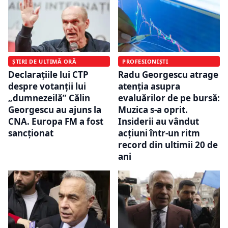
ȘTIRI DE ULTIMĂ ORĂ
PROFESIONIȘTI
Declarațiile lui CTP
Radu Georgescu atrage
despre votanții lui
atenția asupra
„dumnezeilă” Călin
evaluărilor de pe bursă:
Georgescu au ajuns la
Muzica s-a oprit.
CNA. Europa FM a fost
Insiderii au vândut
sancționat
acțiuni într-un ritm
record din ultimii 20 de
ani