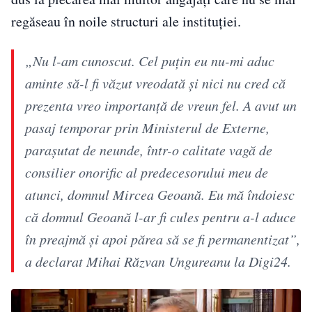
regăseau în noile structuri ale instituției.
„Nu l-am cunoscut. Cel puțin eu nu-mi aduc
aminte să-l fi văzut vreodată și nici nu cred că
prezenta vreo importanță de vreun fel. A avut un
pasaj temporar prin Ministerul de Externe,
parașutat de neunde, într-o calitate vagă de
consilier onorific al predecesorului meu de
atunci, domnul Mircea Geoană. Eu mă îndoiesc
că domnul Geoană l-ar fi cules pentru a-l aduce
în preajmă și apoi părea să se fi permanentizat”,
a declarat Mihai Răzvan Ungureanu la Digi24.