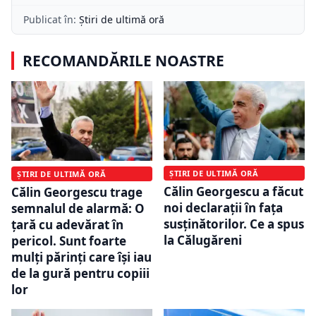
Publicat în:
Știri de ultimă oră
RECOMANDĂRILE NOASTRE
ȘTIRI DE ULTIMĂ ORĂ
ȘTIRI DE ULTIMĂ ORĂ
Călin Georgescu a făcut
Călin Georgescu trage
noi declarații în fața
semnalul de alarmă: O
susținătorilor. Ce a spus
țară cu adevărat în
la Călugăreni
pericol. Sunt foarte
mulți părinți care își iau
de la gură pentru copiii
lor