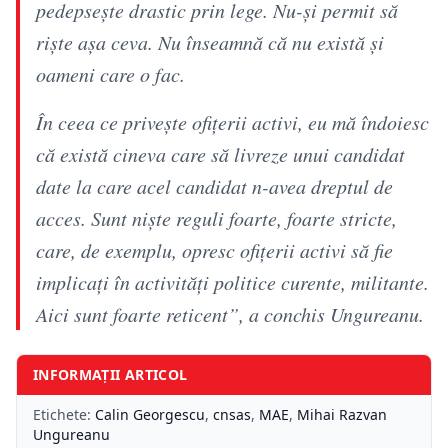
pedepsește drastic prin lege. Nu-și permit să
riște așa ceva. Nu înseamnă că nu există și
oameni care o fac.
În ceea ce privește ofițerii activi, eu mă îndoiesc
că există cineva care să livreze unui candidat
date la care acel candidat n-avea dreptul de
acces. Sunt niște reguli foarte, foarte stricte,
care, de exemplu, opresc ofițerii activi să fie
implicați în activități politice curente, militante.
Aici sunt foarte reticent”, a conchis Ungureanu.
INFORMAȚII ARTICOL
Etichete:
Calin Georgescu
,
cnsas
,
MAE
,
Mihai Razvan
Ungureanu