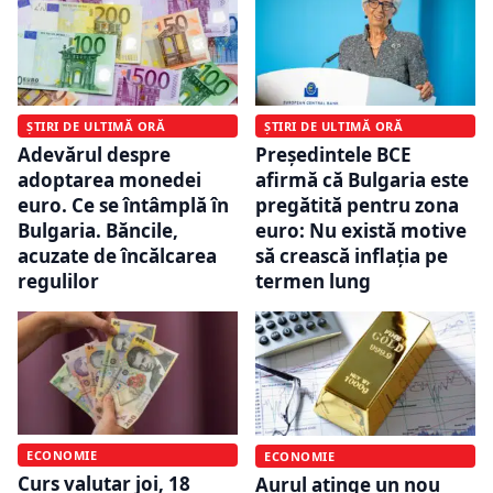
ȘTIRI DE ULTIMĂ ORĂ
ȘTIRI DE ULTIMĂ ORĂ
Adevărul despre
Președintele BCE
adoptarea monedei
afirmă că Bulgaria este
euro. Ce se întâmplă în
pregătită pentru zona
Bulgaria. Băncile,
euro: Nu există motive
acuzate de încălcarea
să crească inflaţia pe
regulilor
termen lung
ECONOMIE
ECONOMIE
Curs valutar joi, 18
Aurul atinge un nou