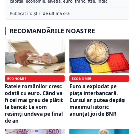
capital
,
economie
,
elvetia
,
euro
,
franc
,
ftse
,
indici
Publicat în:
Știri de ultimă oră
RECOMANDĂRILE NOASTRE
ECONOMIE
ECONOMIE
Ratele românilor cresc
Euro a explodat pe
odată cu euro. Când va
piața interbancară.
fi cel mai greu de plătit
Cursul ar putea depăși
la bancă: Le vom
maximul istoric
resimți undeva pe final
anunțat joi de BNR
de an