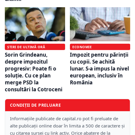
ȘTIRI DE ULTIMĂ ORĂ
ECONOMIE
Sorin Grindeanu,
Impozit pentru părinții
despre impozitul
cu copii. Se achită
progresiv: Poate fi o
lunar. S-a impus la nivel
soluție. Cu ce plan
european, inclusiv în
merge PSD la
România
consultări la Cotroceni
CONDIȚII DE PRELUARE
Informațiile publicate de capital.ro pot fi preluate de
alte publicații online doar în limita a 500 de caractere și
cu citarea sursei cu link activ. Orice abatere de la