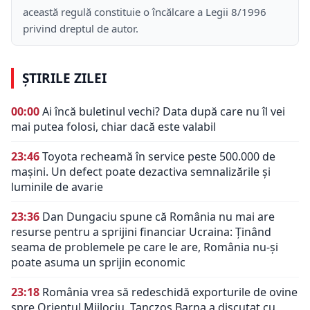
această regulă constituie o încălcare a Legii 8/1996
privind dreptul de autor.
ȘTIRILE ZILEI
00:00
Ai încă buletinul vechi? Data după care nu îl vei
mai putea folosi, chiar dacă este valabil
23:46
Toyota recheamă în service peste 500.000 de
mașini. Un defect poate dezactiva semnalizările și
luminile de avarie
23:36
Dan Dungaciu spune că România nu mai are
resurse pentru a sprijini financiar Ucraina: Ținând
seama de problemele pe care le are, România nu-și
poate asuma un sprijin economic
23:18
România vrea să redeschidă exporturile de ovine
spre Orientul Mijlociu. Tanczos Barna a discutat cu