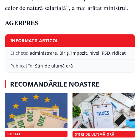
celor de natură salarială”, a mai arătat ministrul.
A
GERPRES
INFORMAȚII ARTICOL
Etichete:
administrare
,
Biriş
,
impozit
,
nivel
,
PSD
,
ridicat
Publicat în:
Știri de ultimă oră
RECOMANDĂRILE NOASTRE
SOCIAL
ȘTIRI DE ULTIMĂ ORĂ