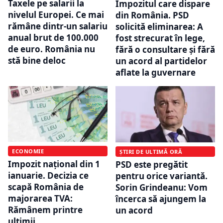
Taxele pe salarii la
Impozitul care dispare
nivelul Europei. Ce mai
din România. PSD
rămâne dintr-un salariu
solicită eliminarea: A
anual brut de 100.000
fost strecurat în lege,
de euro. România nu
fără o consultare şi fără
stă bine deloc
un acord al partidelor
aflate la guvernare
ECONOMIE
ȘTIRI DE ULTIMĂ ORĂ
Impozit național din 1
PSD este pregătit
ianuarie. Decizia ce
pentru orice variantă.
scapă România de
Sorin Grindeanu: Vom
majorarea TVA:
încerca să ajungem la
Rămânem printre
un acord
ultimii