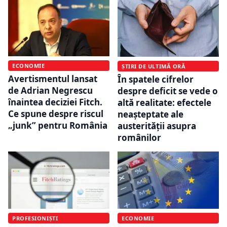
ECONOMIE
ȘTIRI DE ULTIMĂ ORĂ
Avertismentul lansat
În spatele cifrelor
de Adrian Negrescu
despre deficit se vede o
înaintea deciziei Fitch.
altă realitate: efectele
Ce spune despre riscul
neașteptate ale
„junk” pentru România
austerității asupra
românilor
PROFESIONIȘTI
ECONOMIE