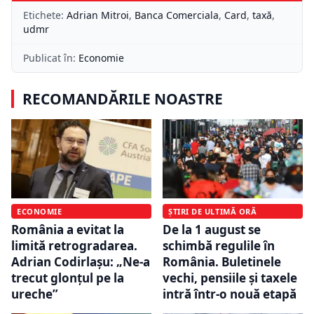
Etichete:
Adrian Mitroi
,
Banca Comerciala
,
Card
,
taxă
,
udmr
Publicat în:
Economie
RECOMANDĂRILE NOASTRE
ECONOMIE
ȘTIRI DE ULTIMĂ ORĂ
România a evitat la
De la 1 august se
limită retrogradarea.
schimbă regulile în
Adrian Codirlașu: „Ne-a
România. Buletinele
trecut glonțul pe la
vechi, pensiile și taxele
ureche”
intră într-o nouă etapă