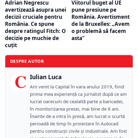
Adrian Negrescu
Viitorul buget al UE
avertizează asupra unei
pune presiune pe
decizii cruciale pentru
România. Avertisment
România. Ce spune
de la Bruxelles: „Avem
despre ratingul Fitch: O
o problemă să facem
decizie pe muchie de
asta”
cuțit
DESPRE AUTOR
C
Iulian Luca
Am venit la Capital în vara anului 2019, fiind
prima mea experiență ca jurnalist după ce am
lucrat oarecum de cealaltă parte a baricadei,
în monitorizarea presei, mai bine de 8 ani.
Înainte de a intra în presă, am lucrat o scurtă
perioadă de timp în proiectare în Autocad
pentru construcții civile și industriale. Am fost