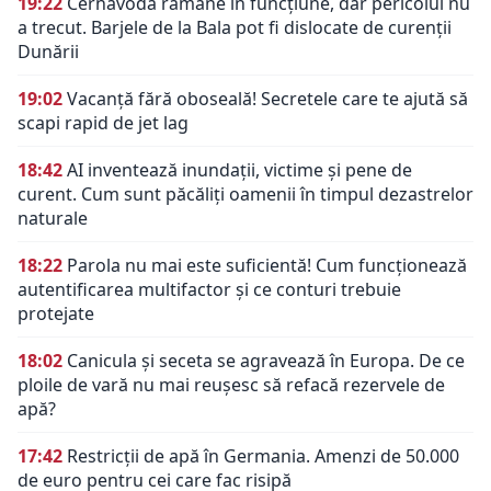
19:22
Cernavodă rămâne în funcțiune, dar pericolul nu
a trecut. Barjele de la Bala pot fi dislocate de curenții
Dunării
19:02
Vacanță fără oboseală! Secretele care te ajută să
scapi rapid de jet lag
18:42
AI inventează inundații, victime și pene de
curent. Cum sunt păcăliți oamenii în timpul dezastrelor
naturale
18:22
Parola nu mai este suficientă! Cum funcționează
autentificarea multifactor și ce conturi trebuie
protejate
18:02
Canicula și seceta se agravează în Europa. De ce
ploile de vară nu mai reușesc să refacă rezervele de
apă?
17:42
Restricții de apă în Germania. Amenzi de 50.000
de euro pentru cei care fac risipă