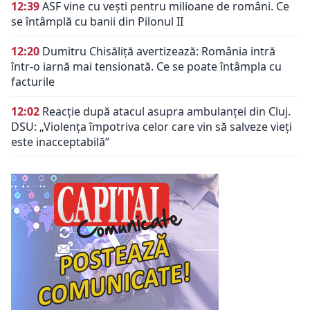
12:39
ASF vine cu vești pentru milioane de români. Ce
se întâmplă cu banii din Pilonul II
12:20
Dumitru Chisăliță avertizează: România intră
într-o iarnă mai tensionată. Ce se poate întâmpla cu
facturile
12:02
Reacție după atacul asupra ambulanței din Cluj.
DSU: „Violența împotriva celor care vin să salveze vieți
este inacceptabilă”