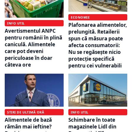
ECONOMIE
INFO UTIL
Plafonarea alimentelor,
Avertismentul ANPC
prelungită. Retailerii
pentru românii în plină
spun că măsura poate
caniculă. Alimentele
afecta consumatorii:
care pot deveni
Nu se regăseşte nicio
periculoase în doar
protecţie specifică
câteva ore
pentru cei vulnerabili
ȘTIRI DE ULTIMĂ ORĂ
INFO UTIL
Alimentele de bază
Schimbare în toate
rămân mai ieftine?
magazinele Lidl din