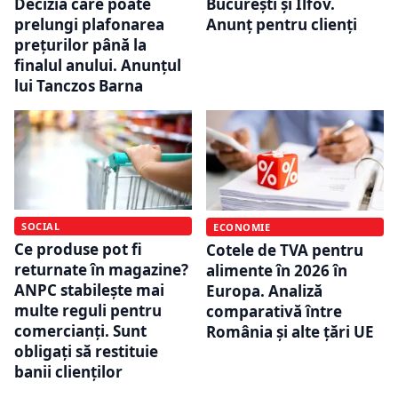
Decizia care poate
București și Ilfov.
prelungi plafonarea
Anunț pentru clienți
prețurilor până la
finalul anului. Anunțul
lui Tanczos Barna
SOCIAL
ECONOMIE
Ce produse pot fi
Cotele de TVA pentru
returnate în magazine?
alimente în 2026 în
ANPC stabilește mai
Europa. Analiză
multe reguli pentru
comparativă între
comercianți. Sunt
România și alte țări UE
obligați să restituie
banii clienților