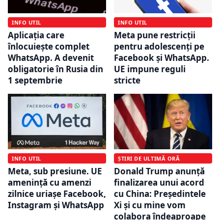
INFO UTIL
INFO UTIL
Aplicația care
Meta pune restricții
înlocuiește complet
pentru adolescenți pe
WhatsApp. A devenit
Facebook și WhatsApp.
obligatorie în Rusia din
UE impune reguli
1 septembrie
stricte
INFO UTIL
ȘTIRI DE ULTIMĂ ORĂ
Meta, sub presiune. UE
Donald Trump anunță
amenință cu amenzi
finalizarea unui acord
zilnice uriașe Facebook,
cu China: Președintele
Instagram și WhatsApp
Xi și cu mine vom
colabora îndeaproape