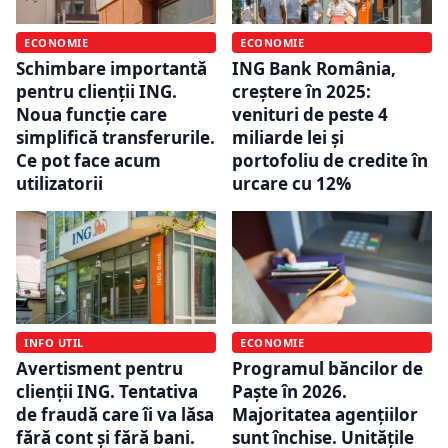
ECONOMIE
ECONOMIE
Schimbare importantă
ING Bank România,
pentru clienții ING.
creștere în 2025:
Noua funcție care
venituri de peste 4
simplifică transferurile.
miliarde lei și
Ce pot face acum
portofoliu de credite în
utilizatorii
urcare cu 12%
INFO UTIL
ECONOMIE
Avertisment pentru
Programul băncilor de
clienții ING. Tentativa
Paște în 2026.
de fraudă care îi va lăsa
Majoritatea agențiilor
fără cont și fără bani.
sunt închise. Unitățile