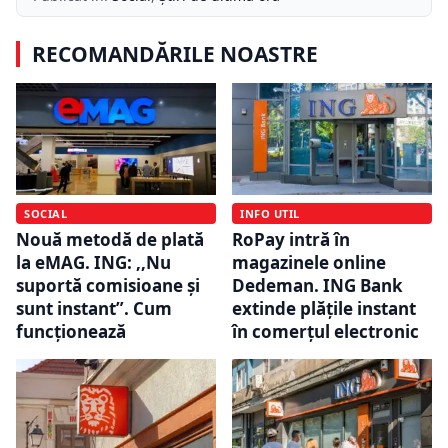
RECOMANDĂRILE NOASTRE
SOCIAL
INFO UTIL
Nouă metodă de plată
RoPay intră în
la eMAG. ING: ,,Nu
magazinele online
suportă comisioane și
Dedeman. ING Bank
sunt instant”. Cum
extinde plățile instant
funcționează
în comerțul electronic