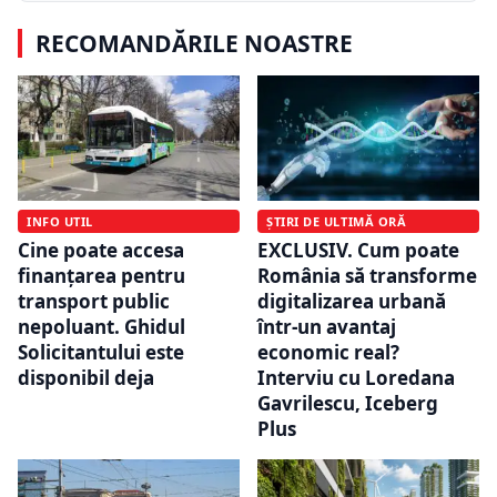
RECOMANDĂRILE NOASTRE
INFO UTIL
ȘTIRI DE ULTIMĂ ORĂ
Cine poate accesa
EXCLUSIV. Cum poate
finanțarea pentru
România să transforme
transport public
digitalizarea urbană
nepoluant. Ghidul
într-un avantaj
Solicitantului este
economic real?
disponibil deja
Interviu cu Loredana
Gavrilescu, Iceberg
Plus