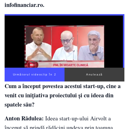
infofinanciar.ro.
Următorul videoclip în 1
Anulează
Cum a început povestea acestui start-up, cine a
venit cu inițiativa proiectului și cu ideea din
spatele său?
Anton Rădulea:
Ideea start-up-ului Airvolt a
început să prindă rădăcini undeva prin toamna