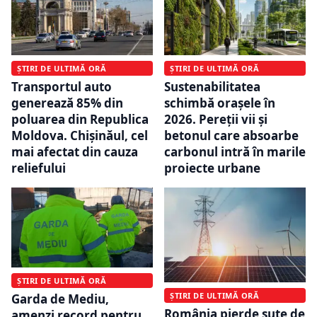
ȘTIRI DE ULTIMĂ ORĂ
ȘTIRI DE ULTIMĂ ORĂ
Transportul auto
Sustenabilitatea
generează 85% din
schimbă orașele în
poluarea din Republica
2026. Pereții vii și
Moldova. Chișinăul, cel
betonul care absoarbe
mai afectat din cauza
carbonul intră în marile
reliefului
proiecte urbane
ȘTIRI DE ULTIMĂ ORĂ
ȘTIRI DE ULTIMĂ ORĂ
Garda de Mediu,
România pierde sute de
amenzi record pentru