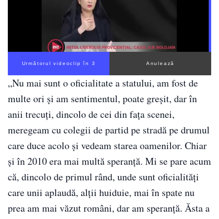
Următorul videoclip în 2
Anulează
„Nu mai sunt o oficialitate a statului, am fost de
multe ori și am sentimentul, poate greșit, dar în
anii trecuți, dincolo de cei din fața scenei,
meregeam cu colegii de partid pe stradă pe drumul
care duce acolo și vedeam starea oamenilor. Chiar
și în 2010 era mai multă speranță. Mi se pare acum
că, dincolo de primul rând, unde sunt oficialități
care unii aplaudă, alții huiduie, mai în spate nu
prea am mai văzut români, dar am speranță. Ăsta a