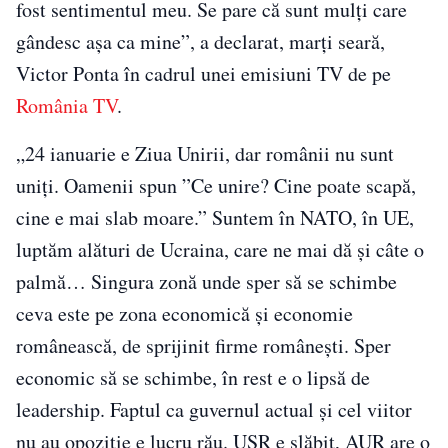
fost sentimentul meu. Se pare că sunt mulți care
gândesc așa ca mine”, a declarat, marți seară,
Victor Ponta în cadrul unei emisiuni TV de pe
România TV
.
„24 ianuarie e Ziua Unirii, dar românii nu sunt
uniți. Oamenii spun ”Ce unire? Cine poate scapă,
cine e mai slab moare.” Suntem în NATO, în UE,
luptăm alături de Ucraina, care ne mai dă și câte o
palmă… Singura zonă unde sper să se schimbe
ceva este pe zona economică și economie
românească, de sprijinit firme românești. Sper
economic să se schimbe, în rest e o lipsă de
leadership. Faptul ca guvernul actual și cel viitor
nu au opoziție e lucru rău. USR e slăbit, AUR are o