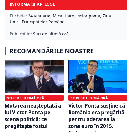
INFORMAȚII ARTICOL
Etichete:
24 ianuarie
,
Mica Unire
,
victor ponta
,
Ziua
Unirii Principatelor Române
Publicat în:
Știri de ultimă oră
RECOMANDĂRILE NOASTRE
ȘTIRI DE ULTIMĂ ORĂ
ȘTIRI DE ULTIMĂ ORĂ
Mutarea neașteptată a
Victor Ponta susține că
lui Victor Ponta pe
România era pregătită
scena politică: ce
pentru aderarea la
pregătește fostul
zona euro în 2015.