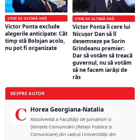
ȘTIRI DE ULTIMĂ ORĂ
ȘTIRI DE ULTIMĂ ORĂ
Victor Ponta exclude
Victor Ponta îi cere lui
alegerile anticipate: Cât
Nicușor Dan să îl
timp stă Bolojan acolo,
desemneze pe Sorin
nu pot fi organizate
Grindeanu premier:
Dar să votăm să treacă
guvernul, nu să votăm
să ne facem iarăși de
râs
DESPRE AUTOR
C
Horea Georgiana-Natalia
Absolventă a Facultății de Jurnalism și
Științele Comunicării (Relații Publice și
Comunicare) din cadrul Universității din