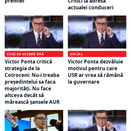
premier
Critici la adresa
actualei conduceri
ȘTIRI DE ULTIMĂ ORĂ
SOCIAL
Victor Ponta critică
Victor Ponta dezvăluie
strategia de la
motivul pentru care
Cotroceni: Nu-i treaba
USR ar vrea să rămână
președintelui sa faca
la guvernare
majorități. Nu face
altceva decât să
mărească șansele AUR