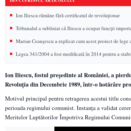
DIN CUPRINSUL ARTICOLULUI
Ion Iliescu rămâne fără certificatul de revoluționar
Tribunalul a subliniat că Iliescu a ocupat funcții impor
Marian Ceaușescu a explicat cum acest proiect de lege a 
Legea 341/2004 a fost modificată în 2014 pentru a stabil
Ion Iliescu, fostul președinte al României, a pierd
Revoluția din Decembrie 1989, într-o hotărâre pr
Motivul principal pentru retragerea acestui titlu const
perioada regimului comunist. Instanța a validat cere
Meritelor Luptătorilor Împotriva Regimului Comunist