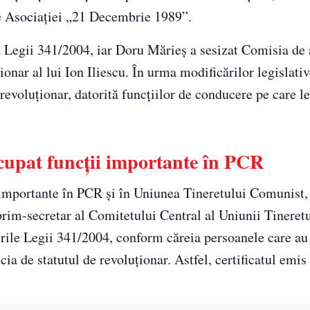
e Asociației „21 Decembrie 1989”.
a Legii 341/2004, iar Doru Mărieș a sesizat Comisia de 
ionar al lui Ion Iliescu. În urma modificărilor legislativ
revoluționar, datorită funcțiilor de conducere pe care le
ocupat funcții importante în PCR
i importante în PCR și în Uniunea Tineretului Comunist, 
prim-secretar al Comitetului Central al Uniunii Tineret
erile Legii 341/2004, conform căreia persoanele care au 
ia de statutul de revoluționar. Astfel, certificatul emi