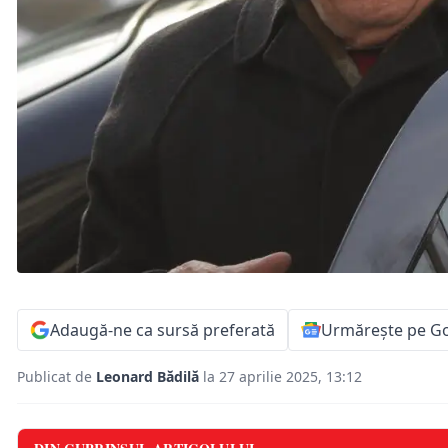
Adaugă-ne ca sursă preferată
Urmărește pe G
Publicat de
Leonard Bădilă
la 27 aprilie 2025, 13:12