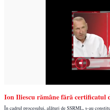
Ion Iliescu rămâne fără certificatul 
În cadrul procesului, alături de SSRML, s-au constit