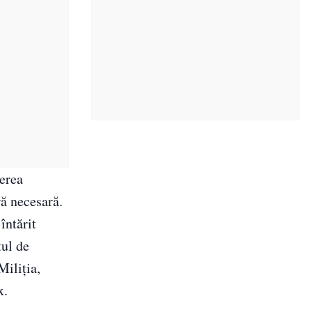
gerea
ră necesară.
întărit
tul de
Miliția,
x.