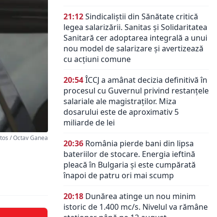
21:12
Sindicaliștii din Sănătate critică
legea salarizării. Sanitas și Solidaritatea
Sanitară cer adoptarea integrală a unui
nou model de salarizare și avertizează
cu acțiuni comune
20:54
ÎCCJ a amânat decizia definitivă în
procesul cu Guvernul privind restanțele
salariale ale magistraților. Miza
dosarului este de aproximativ 5
miliarde de lei
os / Octav Ganea
20:36
România pierde bani din lipsa
bateriilor de stocare. Energia ieftină
pleacă în Bulgaria și este cumpărată
înapoi de patru ori mai scump
20:18
Dunărea atinge un nou minim
istoric de 1.400 mc/s. Nivelul va rămâne