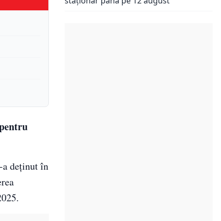
staționar până pe 12 august
 pentru
-a deținut în
erea
2025.