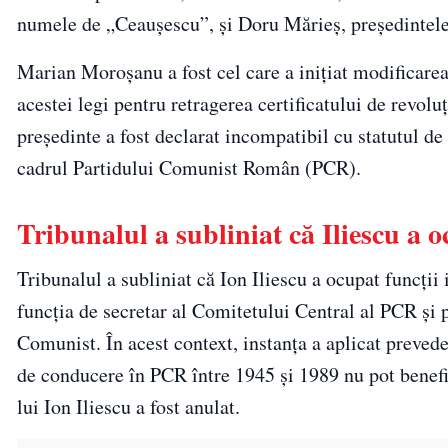
numele de „Ceaușescu”, și Doru Mărieș, președintel
Marian Moroșanu a fost cel care a inițiat modificare
acestei legi pentru retragerea certificatului de revoluț
președinte a fost declarat incompatibil cu statutul de 
cadrul Partidului Comunist Român (PCR).
Tribunalul a subliniat că Iliescu a 
Tribunalul a subliniat că Ion Iliescu a ocupat funcți
funcția de secretar al Comitetului Central al PCR și 
Comunist. În acest context, instanța a aplicat preved
de conducere în PCR între 1945 și 1989 nu pot benefic
lui Ion Iliescu a fost anulat.