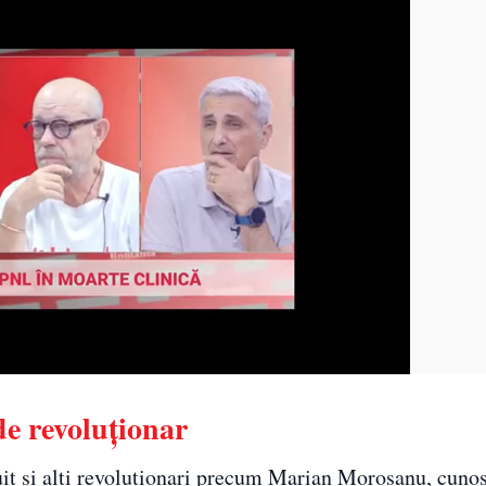
de revoluționar
uit și alți revoluționari precum Marian Moroșanu, cuno