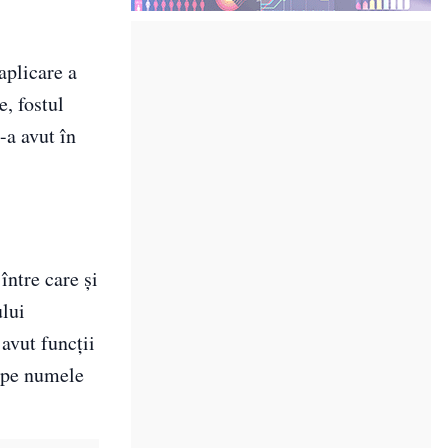
aplicare a
e, fostul
-a avut în
între care și
ului
avut funcții
s pe numele