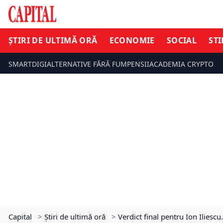
ȘTIRI DE ULTIMĂ ORĂ
ECONOMIE
SOCIAL
STI
SMARTDIGI
ALTERNATIVE FĂRĂ FUM
PENSII
ACADEMIA CRYPTO
Capital
>
Știri de ultimă oră
>
Verdict final pentru Ion Iliesc