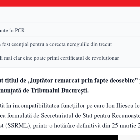
tante în PCR
fost esențial pentru a corecta neregulile din trecut
i mai clar cine poate primi certificatul de revoluționar
ut titlul de „luptător remarcat prin fapte deosebite”
onunțată de Tribunalul București.
ă în incompatibilitatea funcțiilor pe care Ion Iliescu le
rea formulată de Secretariatul de Stat pentru Recunoașt
 (SSRML), printr-o hotărâre definitivă din 25 martie 