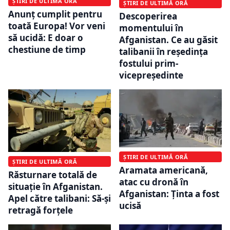
ȘTIRI DE ULTIMĂ ORĂ
ȘTIRI DE ULTIMĂ ORĂ
Anunţ cumplit pentru
Descoperirea
toată Europa! Vor veni
momentului în
să ucidă: E doar o
Afganistan. Ce au găsit
chestiune de timp
talibanii în reședința
fostului prim-
vicepreședinte
ȘTIRI DE ULTIMĂ ORĂ
ȘTIRI DE ULTIMĂ ORĂ
Aramata americană,
Răsturnare totală de
atac cu dronă în
situație în Afganistan.
Afganistan: Ținta a fost
Apel către talibani: Să-și
ucisă
retragă forțele