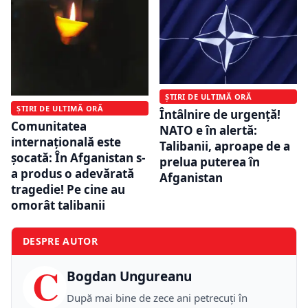
ȘTIRI DE ULTIMĂ ORĂ
ȘTIRI DE ULTIMĂ ORĂ
Întâlnire de urgență!
Comunitatea
NATO e în alertă:
internațională este
Talibanii, aproape de a
șocată: În Afganistan s-
prelua puterea în
a produs o adevărată
Afganistan
tragedie! Pe cine au
omorât talibanii
DESPRE AUTOR
C
Bogdan Ungureanu
După mai bine de zece ani petrecuţi în