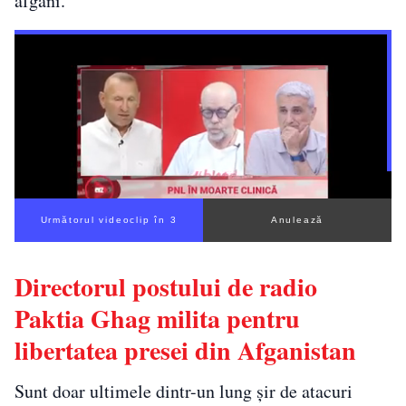
afgani.
Următorul videoclip în 3
Anulează
Directorul postului de radio
Paktia Ghag milita pentru
libertatea presei din Afganistan
Sunt doar ultimele dintr-un lung şir de atacuri