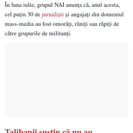
În luna iulie, grupul NAI anunţa că, anul acesta,
cel puţin 30 de
jurnalişti
şi angajaţi din domeniul
mass-media au fost omorâţi, răniţi sau răpiţi de
către grupurile de militanţi.
Talibanii susţin că nu au