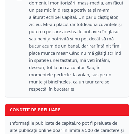
domeniul monitorizării mass-media, am făcut
un pas mic în direcţia potrivită şi m-am
alăturat echipei Capital. Un pariu câştigător,
zic eu. Mi-au plăcut dintotdeauna cuvintele şi
puterea pe care acestea le pot avea în glasul
sau peniţa potrivită şi nu pot decât să mă
bucur acum de un banal, dar rar întâlnit “Îmi
place munca mea!” Când nu mă găsiţi scriind
în spatele unei tastaturi, mă veţi întâlni,
deseori, tot la un calculator. Sau, în
momentele perfecte, la volan, sus pe un
munte şi bineînţeles, ca un taur care se
respectă, în bucătărie!
CONDIȚII DE PRELUARE
Informațiile publicate de capital.ro pot fi preluate de
alte publicații online doar în limita a 500 de caractere și