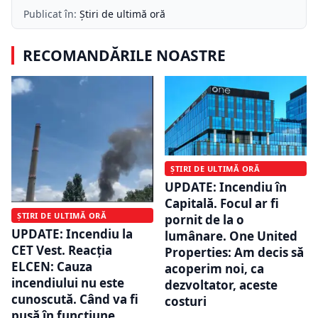
Publicat în:
Știri de ultimă oră
RECOMANDĂRILE NOASTRE
ȘTIRI DE ULTIMĂ ORĂ
UPDATE: Incendiu în
Capitală. Focul ar fi
ȘTIRI DE ULTIMĂ ORĂ
pornit de la o
UPDATE: Incendiu la
lumânare. One United
CET Vest. Reacția
Properties: Am decis să
ELCEN: Cauza
acoperim noi, ca
incendiului nu este
dezvoltator, aceste
cunoscută. Când va fi
costuri
pusă în funcțiune