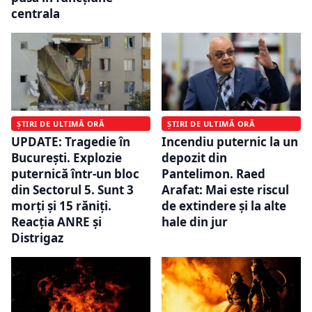
centrala
ȘTIRI DE ULTIMĂ ORĂ
ȘTIRI DE ULTIMĂ ORĂ
UPDATE: Tragedie în
Incendiu puternic la un
București. Explozie
depozit din
puternică într-un bloc
Pantelimon. Raed
din Sectorul 5. Sunt 3
Arafat: Mai este riscul
morți și 15 răniți.
de extindere și la alte
Reacția ANRE și
hale din jur
Distrigaz