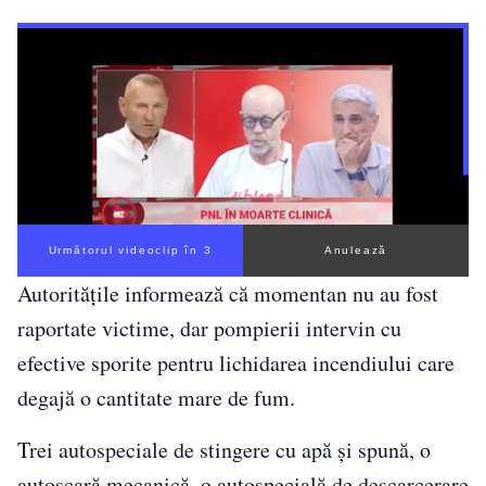
Următorul videoclip în 3
Anulează
Autoritățile informează că momentan nu au fost
raportate victime, dar pompierii intervin cu
efective sporite pentru lichidarea incendiului care
degajă o cantitate mare de fum.
Trei autospeciale de stingere cu apă și spună, o
autoscară mecanică, o autospecială de descarcerare