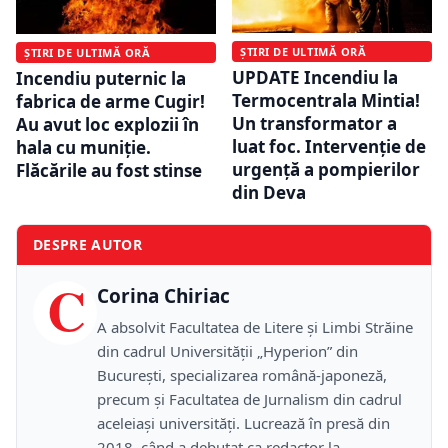
ȘTIRI DE ULTIMĂ ORĂ
ȘTIRI DE ULTIMĂ ORĂ
UPDATE Incendiu la
Incendiu puternic la
Termocentrala Mintia!
fabrica de arme Cugir!
Un transformator a
Au avut loc explozii în
luat foc. Intervenție de
hala cu muniție.
urgență a pompierilor
Flăcările au fost stinse
din Deva
DESPRE AUTOR
C
Corina Chiriac
A absolvit Facultatea de Litere și Limbi Străine
din cadrul Universității „Hyperion” din
București, specializarea română-japoneză,
precum și Facultatea de Jurnalism din cadrul
aceleiași universități. Lucrează în presă din
2018, când a debutat ca redactor la