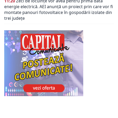
11:20
Zeci de locuințe vor avea pentru prima dată
energie electrică. AEI anunță un proiect prin care vor fi
montate panouri fotovoltaice în gospodării izolate din
trei județe