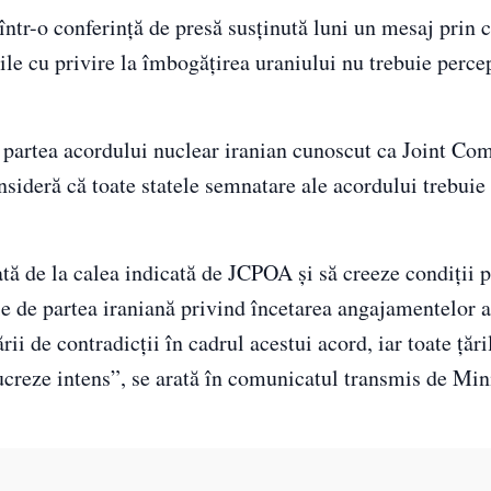
 într-o conferință de presă susținută luni un mesaj prin 
ile cu privire la îmbogăţirea uraniului nu trebuie perce
partea acordului nuclear iranian cunoscut ca Joint Co
sideră că toate statele semnatare ale acordului trebuie
ată de la calea indicată de JCPOA şi să creeze condiţii 
arie de partea iraniană privind încetarea angajamentelor
 de contradicţii în cadrul acestui acord, iar toate ţări
lucreze intens”, se arată în comunicatul transmis de Min