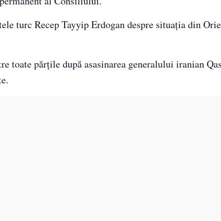
permanent al Consiliului.
ntele turc Recep Tayyip Erdogan despre situaţia din Orie
între toate părțile după asasinarea generalului iranian Q
te.