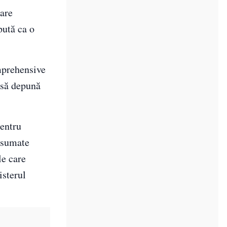
care
pută ca o
mprehensive
 să depună
pentru
 asumate
le care
isterul