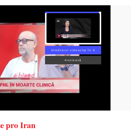
Următorul videoclip în 3
Anulează
e pro Iran