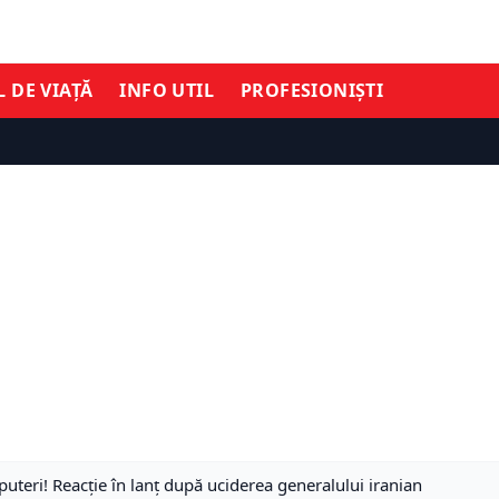
L DE VIAȚĂ
INFO UTIL
PROFESIONIȘTI
uteri! Reacție în lanț după uciderea generalului iranian