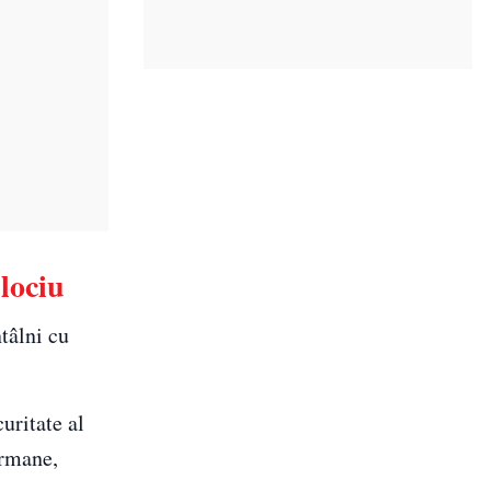
lociu
tâlni cu
uritate al
ermane,