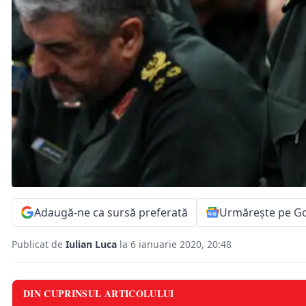
Adaugă-ne ca sursă preferată
Urmărește pe G
Publicat de
Iulian Luca
la 6 ianuarie 2020, 20:48
DIN CUPRINSUL ARTICOLULUI