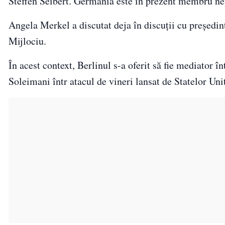
Steffen Seibert. Germania este în prezent membru ne
Angela Merkel a discutat deja în discuții cu președi
Mijlociu.
În acest context, Berlinul s-a oferit să fie mediator 
Soleimani într atacul de vineri lansat de Statelor Uni