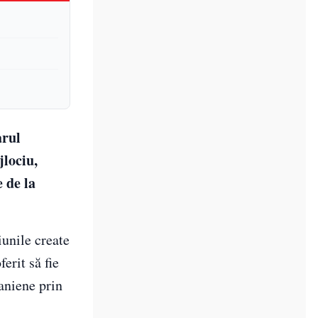
arul
jlociu,
 de la
unile create
erit să fie
raniene prin