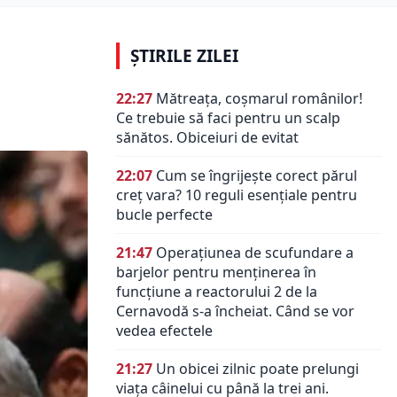
ȘTIRILE ZILEI
22:27
Mătreața, coșmarul românilor!
Ce trebuie să faci pentru un scalp
sănătos. Obiceiuri de evitat
22:07
Cum se îngrijește corect părul
creț vara? 10 reguli esențiale pentru
bucle perfecte
21:47
Operațiunea de scufundare a
barjelor pentru menținerea în
funcțiune a reactorului 2 de la
Cernavodă s-a încheiat. Când se vor
vedea efectele
21:27
Un obicei zilnic poate prelungi
viața câinelui cu până la trei ani.