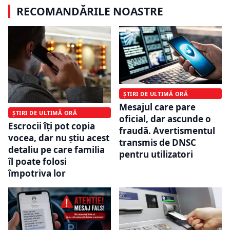
RECOMANDĂRILE NOASTRE
ȘTIRI DE ULTIMĂ ORĂ
Mesajul care pare
ȘTIRI DE ULTIMĂ ORĂ
oficial, dar ascunde o
Escrocii îți pot copia
fraudă. Avertismentul
vocea, dar nu știu acest
transmis de DNSC
detaliu pe care familia
pentru utilizatori
îl poate folosi
împotriva lor