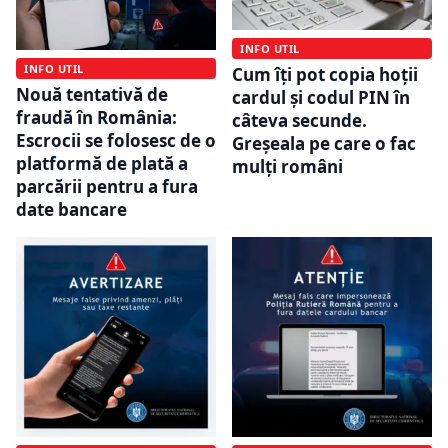
INFO UTIL
INFO UTIL
Cum îți pot copia hoții
Nouă tentativă de
cardul și codul PIN în
fraudă în România:
câteva secunde.
Escrocii se folosesc de o
Greșeala pe care o fac
platformă de plată a
mulți români
parcării pentru a fura
date bancare