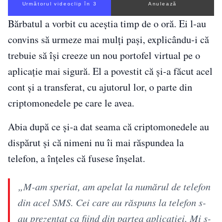
Următorul videoclip în 2
Anulează
Bărbatul a vorbit cu aceștia timp de o oră. Ei l-au
convins să urmeze mai mulți pași, explicându-i că
trebuie să își creeze un nou portofel virtual pe o
aplicație mai sigură. El a povestit că și-a făcut acel
cont și a transferat, cu ajutorul lor, o parte din
criptomonedele pe care le avea.
Abia după ce și-a dat seama că criptomonedele au
dispărut și că nimeni nu îi mai răspundea la
telefon, a înțeles că fusese înșelat.
„M-am speriat, am apelat la numărul de telefon
din acel SMS. Cei care au răspuns la telefon s-
au prezentat ca fiind din partea aplicației. Mi s-