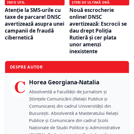
INFO UTIL
ȘTIRI DE ULTIMĂ ORĂ
Atenție la SMS-urile cu
Nouă escrocherie
taxe de parcare! DNSC
online! DNSC
avertizează asupra unei
avertizează: Escrocii se
campanii de fraudă
dau drept Poliția
cibernetică
Rutieră și cer plata
unor amenzi
inexistente
DESPRE AUTOR
C
Horea Georgiana-Natalia
Absolventă a Facultății de Jurnalism și
Științele Comunicării (Relații Publice și
Comunicare) din cadrul Universității din
București. Absolventă a Masteratului Relații
Publice și Comunicare din cadrul Școlii
Naţionale de Studii Politice și Administrative