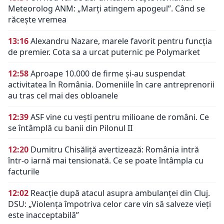
Meteorolog ANM: „Marți atingem apogeul”. Când se
răcește vremea
13:16
Alexandru Nazare, marele favorit pentru funcția
de premier. Cota sa a urcat puternic pe Polymarket
12:58
Aproape 10.000 de firme și-au suspendat
activitatea în România. Domeniile în care antreprenorii
au tras cel mai des obloanele
12:39
ASF vine cu vești pentru milioane de români. Ce
se întâmplă cu banii din Pilonul II
12:20
Dumitru Chisăliță avertizează: România intră
într-o iarnă mai tensionată. Ce se poate întâmpla cu
facturile
12:02
Reacție după atacul asupra ambulanței din Cluj.
DSU: „Violența împotriva celor care vin să salveze vieți
este inacceptabilă”