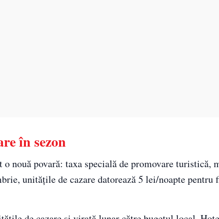
re în sezon
t o nouă povară: taxa specială de promovare turistică, 
brie, unitățile de cazare datorează 5 lei/noapte pentru f
ățile de cazare și virată lunar către bugetul local. Hote