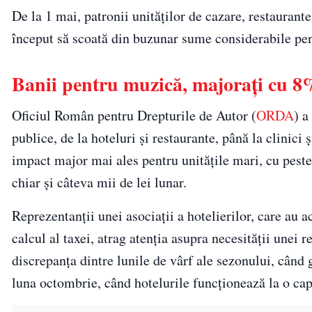
De la 1 mai, patronii unităților de cazare, restaurante,
început să scoată din buzunar sume considerabile pent
Banii pentru muzică, majorați cu 
Oficiul Român pentru Drepturile de Autor (
ORDA
) a
publice, de la hoteluri și restaurante, până la clinici
impact major mai ales pentru unitățile mari, cu pest
chiar și câteva mii de lei lunar.
Reprezentanții unei asociații a hotelierilor, care au
calcul al taxei, atrag atenția asupra necesității unei 
discrepanța dintre lunile de vârf ale sezonului, când
luna octombrie, când hotelurile funcționează la o c