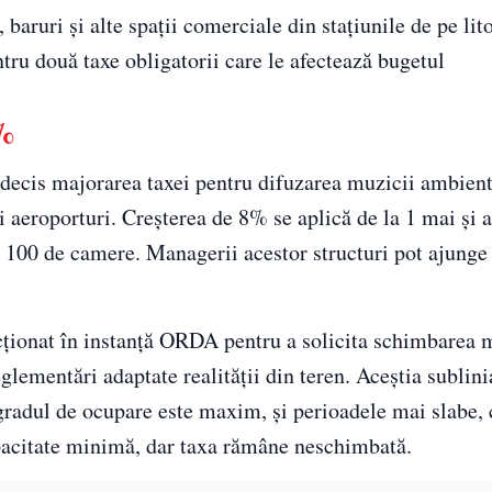
 baruri și alte spații comerciale din stațiunile de pe lit
ru două taxe obligatorii care le afectează bugetul
8%
 decis majorarea taxei pentru difuzarea muzicii ambienta
 și aeroporturi. Creșterea de 8% se aplică de la 1 mai și 
e 100 de camere. Managerii acestor structuri pot ajunge
 acționat în instanță ORDA pentru a solicita schimbarea
reglementări adaptate realității din teren. Aceștia sublin
 gradul de ocupare este maxim, și perioadele mai slabe, 
apacitate minimă, dar taxa rămâne neschimbată.