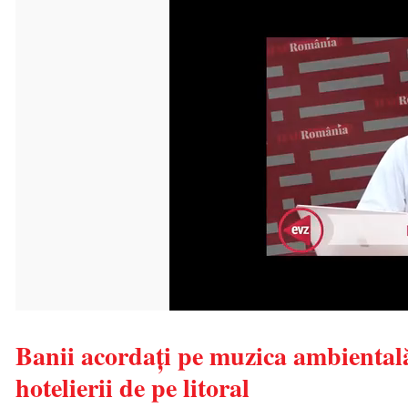
Banii acordați pe muzica ambiental
hotelierii de pe litoral