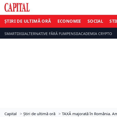
ȘTIRI DE ULTIMĂ ORĂ
ECONOMIE
SOCIAL
STI
SMARTDIGI
ALTERNATIVE FĂRĂ FUM
PENSII
ACADEMIA CRYPTO
Capital
>
Știri de ultimă oră
>
TAXĂ majorată în România. Amen