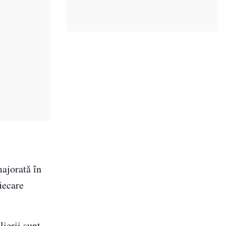
majorată în
iecare
lierii sunt