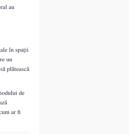
oral au
le în spații
are un
 să plătească
 modului de
iază
cum ar fi