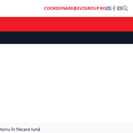
COORDONARE@EVZGROUP.RO
oriu în fiecare lună