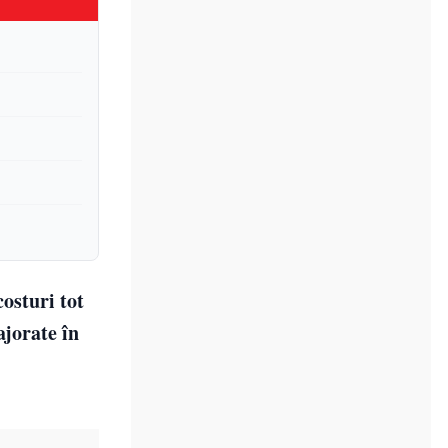
costuri tot
ajorate în