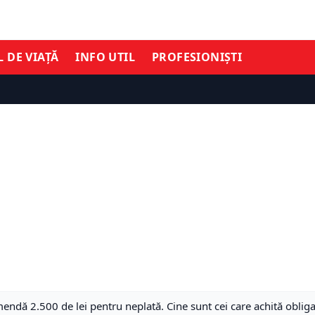
L DE VIAȚĂ
INFO UTIL
PROFESIONIȘTI
dă 2.500 de lei pentru neplată. Cine sunt cei care achită obligat