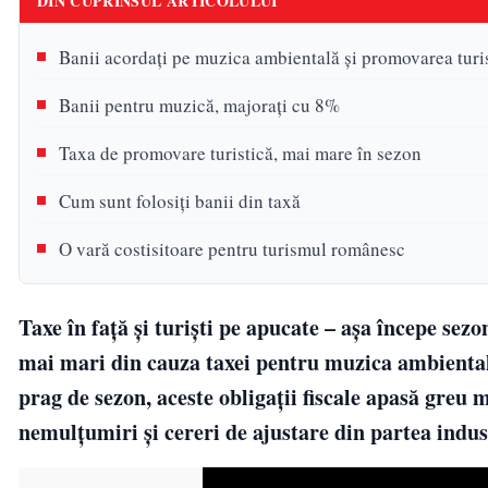
DIN CUPRINSUL ARTICOLULUI
Banii acordați pe muzica ambientală și promovarea turis
Banii pentru muzică, majorați cu 8%
Taxa de promovare turistică, mai mare în sezon
Cum sunt folosiți banii din taxă
O vară costisitoare pentru turismul românesc
Taxe în față și turiști pe apucate – așa începe sezon
mai mari din cauza taxei pentru muzica ambientală
prag de sezon, aceste obligații fiscale apasă greu 
nemulțumiri și cereri de ajustare din partea industr