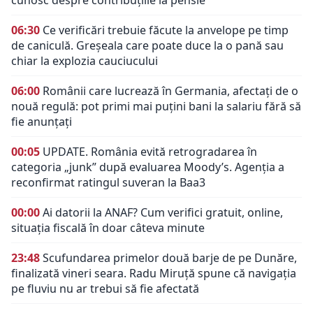
cunosc despre contribuțiile la pensie
06:30
Ce verificări trebuie făcute la anvelope pe timp
de caniculă. Greșeala care poate duce la o pană sau
chiar la explozia cauciucului
06:00
Românii care lucrează în Germania, afectați de o
nouă regulă: pot primi mai puțini bani la salariu fără să
fie anunțați
00:05
UPDATE. România evită retrogradarea în
categoria „junk” după evaluarea Moody’s. Agenția a
reconfirmat ratingul suveran la Baa3
00:00
Ai datorii la ANAF? Cum verifici gratuit, online,
situația fiscală în doar câteva minute
23:48
Scufundarea primelor două barje de pe Dunăre,
finalizată vineri seara. Radu Miruță spune că navigația
pe fluviu nu ar trebui să fie afectată