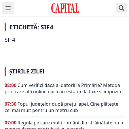
ECONOMIE
ȘTIRI DE ULTIMĂ ORĂ
Acțiunile SIF
Muntenia (SIF4) se
ECONOMIE
ICPE a aniversat 70 de
ECONOMIE
ETICHETĂ: SIF4
transferă de la
ani de activitate, dar
SIF4 Muntenia, profit
SIF Muntenia propune
fondurile interpuse la
este pândit de noi
SIF4
net în scădere cu
un dividend brut de
SIF1 și SIF5
pericole
17,3%, la nouă luni
0,0715 lei/acţiune
ȘTIRILE ZILEI
08:00
Cum verifici dacă ai datorii la Primărie? Metoda
prin care afli online dacă ai restanțe la taxe și impozite
07:30
Topul județelor după prețul apei. Cine plătește
cel mai mult pentru un metru cub
07:00
Regula pe care mulți români din străinătate nu o