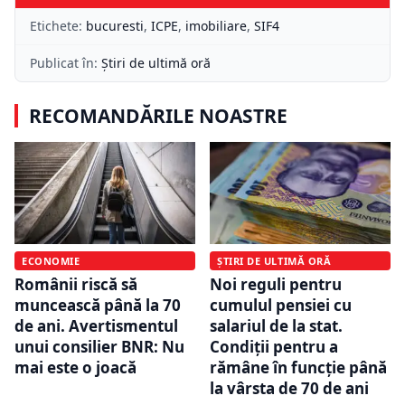
Etichete:
bucuresti
,
ICPE
,
imobiliare
,
SIF4
Publicat în:
Știri de ultimă oră
RECOMANDĂRILE NOASTRE
ECONOMIE
ȘTIRI DE ULTIMĂ ORĂ
Românii riscă să
Noi reguli pentru
muncească până la 70
cumulul pensiei cu
de ani. Avertismentul
salariul de la stat.
unui consilier BNR: Nu
Condiții pentru a
mai este o joacă
rămâne în funcție până
la vârsta de 70 de ani