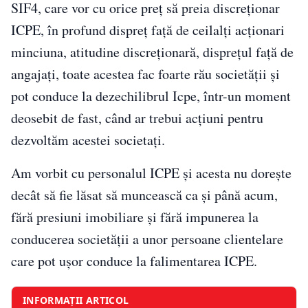
SIF4, care vor cu orice preț să preia discreționar
ICPE, în profund dispreț față de ceilalți acționari
minciuna, atitudine discreționară, disprețul față de
angajați, toate acestea fac foarte rău societății și
pot conduce la dezechilibrul Icpe, într-un moment
deosebit de fast, când ar trebui acțiuni pentru
dezvoltăm acestei societați.
Am vorbit cu personalul ICPE și acesta nu dorește
decât să fie lăsat să muncească ca și până acum,
fără presiuni imobiliare și fără impunerea la
conducerea societății a unor persoane clientelare
care pot ușor conduce la falimentarea ICPE.
INFORMAȚII ARTICOL