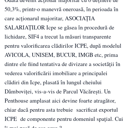
50,3%, printr-o manevră oneroasă, în perioada în
care acționarul majoritar, ASOCIAȚIA
SALARIAȚILOR Icpe se găsea în procedură de
lichidare, SIF4 a trecut la măsuri transparente
pentru valorificarea clădirilor ICPE, după modelul
AVICOLA, UNISEM, BUCUR, IMGB etc, prima
dintre ele fiind tentativa de divizare a societății în
vederea valorificării imobiliare a principalei
clădiri din Icpe, plasată în lungul cheiului
Dâmboviței, vis-a-vis de Parcul Văcărești. Un
Penthouse amplasat aici devine foarte atragător,
chiar dacă pentru asta trebuie sacrificat exportul
ICPE de componente pentru domeniul spațial. Cui
îi mai pasă de așa ceva ?