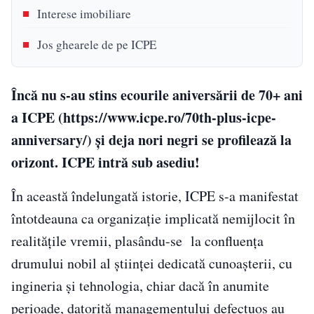
Interese imobiliare
Jos ghearele de pe ICPE
Încă nu s-au stins ecourile aniversării de 70+ ani
a ICPE (https://www.icpe.ro/70th-plus-icpe-
anniversary/) și deja nori negri se profilează la
orizont. ICPE intră sub asediu!
În această îndelungată istorie, ICPE s-a manifestat
întotdeauna ca organizație implicată nemijlocit în
realitățile vremii, plasându-se la confluența
drumului nobil al științei dedicată cunoașterii, cu
ingineria şi tehnologia, chiar dacă în anumite
perioade, datorită managementului defectuos au