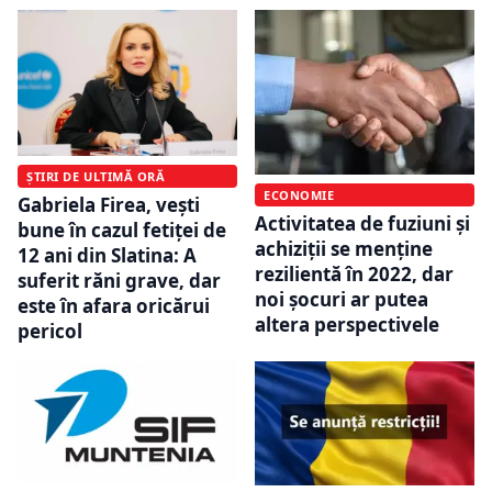
ȘTIRI DE ULTIMĂ ORĂ
ECONOMIE
Gabriela Firea, veşti
Activitatea de fuziuni și
bune în cazul fetiţei de
achiziții se menține
12 ani din Slatina: A
rezilientă în 2022, dar
suferit răni grave, dar
noi șocuri ar putea
este în afara oricărui
altera perspectivele
pericol