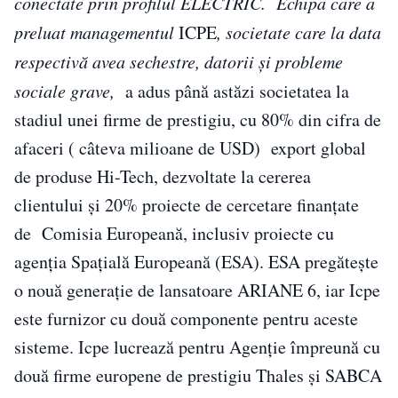
conectate prin profilul ELECTRIC. Echipa care a
preluat managementul
ICPE
, societate care la data
respectivă avea sechestre, datorii și probleme
sociale grave,
a adus până astăzi societatea la
stadiul unei firme de prestigiu, cu 80% din cifra de
afaceri ( câteva milioane de USD) export global
de produse Hi-Tech, dezvoltate la cererea
clientului și 20% proiecte de cercetare finanțate
de Comisia Europeană, inclusiv proiecte cu
agenția Spațială Europeană (ESA). ESA pregătește
o nouă generație de lansatoare ARIANE 6, iar Icpe
este furnizor cu două componente pentru aceste
sisteme. Icpe lucrează pentru Agenție împreună cu
două firme europene de prestigiu Thales și SABCA