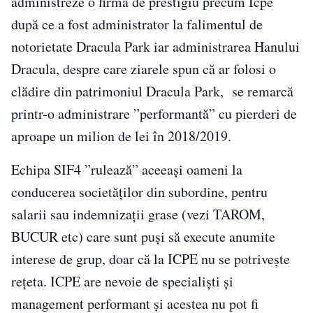
administreze o firmă de prestigiu precum Icpe
după ce a fost administrator la falimentul de
notorietate Dracula Park iar administrarea Hanului
Dracula, despre care ziarele spun că ar folosi o
clădire din patrimoniul Dracula Park, se remarcă
printr-o administrare ”performantă” cu pierderi de
aproape un milion de lei în 2018/2019.
Echipa SIF4 ”rulează” aceeași oameni la
conducerea societăților din subordine, pentru
salarii sau indemnizații grase (vezi TAROM,
BUCUR etc) care sunt puși să execute anumite
interese de grup, doar că la ICPE nu se potrivește
rețeta. ICPE are nevoie de specialiști și
management performant și acestea nu pot fi