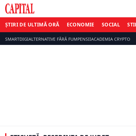
ȘTIRI DE ULTIMĂ ORĂ
ECONOMIE
SOCIAL
STI
SMARTDIGI
ALTERNATIVE FĂRĂ FUM
PENSII
ACADEMIA CRYPTO
ȘTIRI DE UL
ȘTIRI DE ULTIMĂ ORĂ
Ilfov va a
Orașele cu cel mai curat aer din
județ! Proi