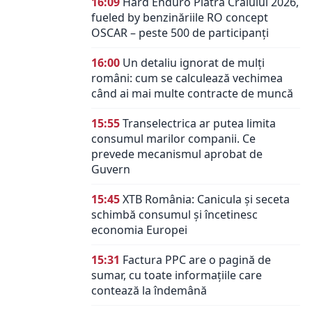
16:09
Hard Enduro Piatra Craiului 2026,
fueled by benzinăriile RO concept
OSCAR – peste 500 de participanți
16:00
Un detaliu ignorat de mulți
români: cum se calculează vechimea
când ai mai multe contracte de muncă
15:55
Transelectrica ar putea limita
consumul marilor companii. Ce
prevede mecanismul aprobat de
Guvern
15:45
XTB România: Canicula și seceta
schimbă consumul și încetinesc
economia Europei
15:31
Factura PPC are o pagină de
sumar, cu toate informațiile care
contează la îndemână