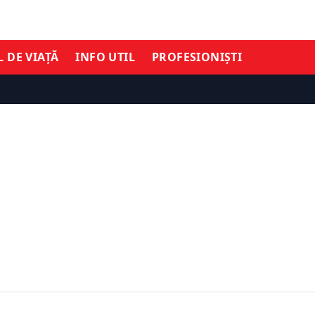
L DE VIAȚĂ
INFO UTIL
PROFESIONIȘTI
TIMĂ ORĂ
vea o nouă reședință de
ect PSD, trecut tacit prin