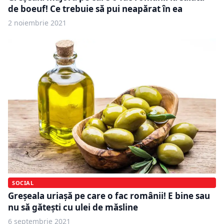
de boeuf! Ce trebuie să pui neapărat în ea
2 noiembrie 2021
SOCIAL
Greșeala uriașă pe care o fac românii! E bine sau
nu să gătești cu ulei de măsline
6 septembrie 2021