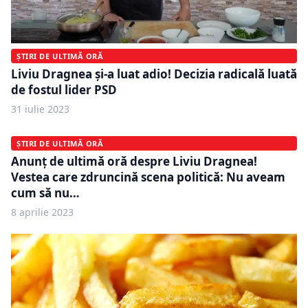
ȘTIRI DE ULTIMĂ ORĂ
Liviu Dragnea şi-a luat adio! Decizia radicală luată
de fostul lider PSD
31 iulie 2023
ȘTIRI DE ULTIMĂ ORĂ
Anunţ de ultimă oră despre Liviu Dragnea!
Vestea care zdruncină scena politică: Nu aveam
cum să nu…
8 aprilie 2023