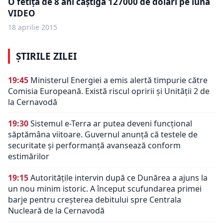
O fetiţă de 8 ani câştigă 127000 de dolari pe lună
VIDEO
18 aprilie 2015
ȘTIRILE ZILEI
19:45
Ministerul Energiei a emis alertă timpurie către
Comisia Europeană. Există riscul opririi și Unității 2 de
la Cernavodă
19:30
Sistemul e-Terra ar putea deveni funcțional
săptămâna viitoare. Guvernul anunță că testele de
securitate și performanță avansează conform
estimărilor
19:15
Autoritățile intervin după ce Dunărea a ajuns la
un nou minim istoric. A început scufundarea primei
barje pentru creșterea debitului spre Centrala
Nucleară de la Cernavodă