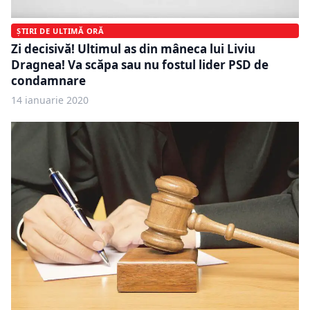
ȘTIRI DE ULTIMĂ ORĂ
Zi decisivă! Ultimul as din mâneca lui Liviu
Dragnea! Va scăpa sau nu fostul lider PSD de
condamnare
14 ianuarie 2020