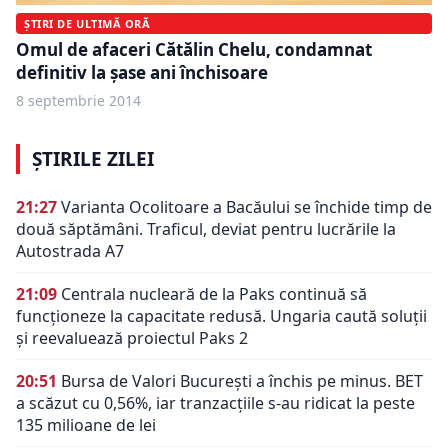
ȘTIRI DE ULTIMĂ ORĂ
Omul de afaceri Cătălin Chelu, condamnat
definitiv la şase ani închisoare
8 septembrie 2014
ȘTIRILE ZILEI
21:27
Varianta Ocolitoare a Bacăului se închide timp de
două săptămâni. Traficul, deviat pentru lucrările la
Autostrada A7
21:09
Centrala nucleară de la Paks continuă să
funcționeze la capacitate redusă. Ungaria caută soluții
și reevaluează proiectul Paks 2
20:51
Bursa de Valori București a închis pe minus. BET
a scăzut cu 0,56%, iar tranzacțiile s-au ridicat la peste
135 milioane de lei