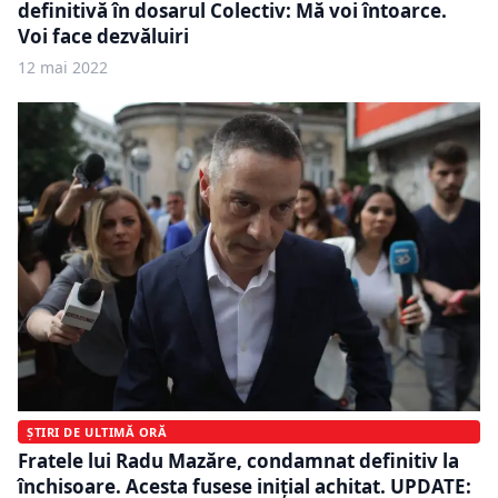
definitivă în dosarul Colectiv: Mă voi întoarce.
Voi face dezvăluiri
12 mai 2022
ȘTIRI DE ULTIMĂ ORĂ
Fratele lui Radu Mazăre, condamnat definitiv la
închisoare. Acesta fusese inițial achitat. UPDATE: