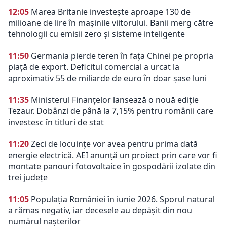
12:05
Marea Britanie investește aproape 130 de
milioane de lire în mașinile viitorului. Banii merg către
tehnologii cu emisii zero și sisteme inteligente
11:50
Germania pierde teren în fața Chinei pe propria
piață de export. Deficitul comercial a urcat la
aproximativ 55 de miliarde de euro în doar șase luni
11:35
Ministerul Finanțelor lansează o nouă ediție
Tezaur. Dobânzi de până la 7,15% pentru românii care
investesc în titluri de stat
11:20
Zeci de locuințe vor avea pentru prima dată
energie electrică. AEI anunță un proiect prin care vor fi
montate panouri fotovoltaice în gospodării izolate din
trei județe
11:05
Populația României în iunie 2026. Sporul natural
a rămas negativ, iar decesele au depășit din nou
numărul nașterilor